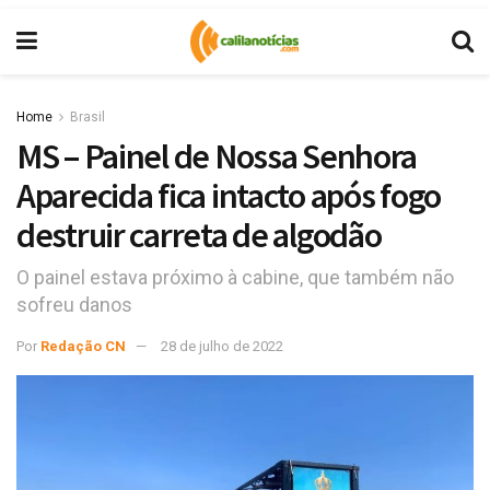
Home
Brasil
MS – Painel de Nossa Senhora
Aparecida fica intacto após fogo
destruir carreta de algodão
O painel estava próximo à cabine, que também não
sofreu danos
Por
Redação CN
28 de julho de 2022