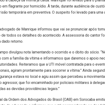
ado a cabeça da vítima já caída. Manrique foi levado para o plant
o em flagrante por homicídio. À tarde, durante audiência de custód
risão temporária em preventiva. O suspeito foi levado para uma
advogado de Manrique informou que vai se pronunciar após tom
de todos os detalhes do acontecido. A assessoria do cantor foi
 dado retorno.
mpo divulgou nota lamentando o ocorrido e o óbito do sócio. “
 com a família da vítima e informamos que daremos o apoio nec
autoridades. Reiteramos que a UTI móvel contratada para o event
onais, agiram prontamente para socorrer a vítima.” Ainda segund
gurança estava no local e agiu assim que percebeu a movimenta
 o agressor, que foi encaminhado por policiais militares à delega
as as devidas providências legais.”
al da Ordem dos Advogados do Brasil (OAB) em Sorocaba emitiu