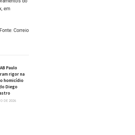
bramentos do
x, em
Fonte: Correio
AB Paulo
ram rigor na
o homicídio
do Diego
astro
O DE 2026