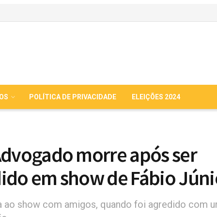
IOS
POLÍTICA DE PRIVACIDADE
ELEIÇÕES 2024
Advogado morre após ser
ido em show de Fábio Júni
ia ao show com amigos, quando foi agredido com 