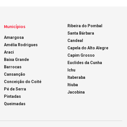
Municípios
Ribeira do Pombal
Santa Bárbara
Amargosa
Candeal
Amélia Rodrigues
Capela do Alto Alegre
Araci
Capim Grosso
Baixa Grande
Euclides da Cunha
Barrocas
Ichu
Cansanção
Itaberaba
Conceição do Coité
Itiuba
Pé de Serra
Jacobina
Pintadas
Queimadas