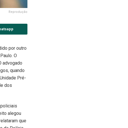
Reprodução
hatsapp
ido por outro
 Paulo. O
 O advogado
migos, quando
 Unidade Pré-
de dos
policiais
eito alegou
relataram que