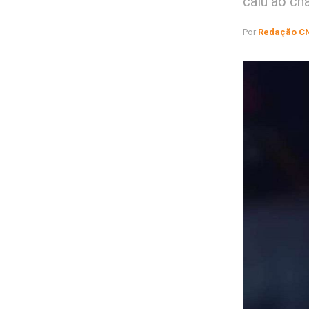
caiu ao ch
Por
Redação C