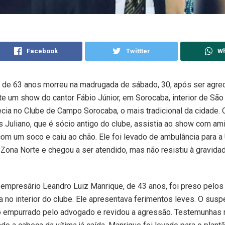
Facebook
Twittter
W
de 63 anos morreu na madrugada de sábado, 30, após ser agred
 um show do cantor Fábio Júnior, em Sorocaba, interior de São
cia no Clube de Campo Sorocaba, o mais tradicional da cidade.
s Juliano, que é sócio antigo do clube, assistia ao show com a
com um soco e caiu ao chão. Ele foi levado de ambulância para a
 Zona Norte e chegou a ser atendido, mas não resistiu à gravida
 empresário Leandro Luiz Manrique, de 43 anos, foi preso pelos 
da no interior do clube. Ele apresentava ferimentos leves. O susp
do empurrado pelo advogado e revidou a agressão. Testemunhas 