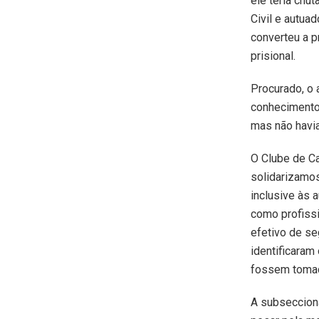
ele teria chut
Civil e autuad
converteu a p
prisional.
Procurado, o 
conhecimento 
mas não havia
O Clube de Ca
solidarizamos
inclusive às 
como profissi
efetivo de se
identificaram
fossem tomad
A subseccion