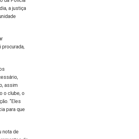
ão da Polícia
ia, a justiça
 unidade
ar
 procurada,
Nos
essário,
o, assim
o o clube, o
ção. “Eles
cia para que
 nota de