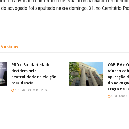
orte do advogado e informou que está acompanhando os desdo
 do advogado foi sepultado neste domingo, 31, no Cemitério Pa
Matérias
PRD e Solidariedade
OAB-BA e O
decidem pela
Afonso cob
neutralidade na eleição
apuração d
presidencial
do advoga
Fraga de C
5 DE AGOSTO DE 2026
5 DE AGOST