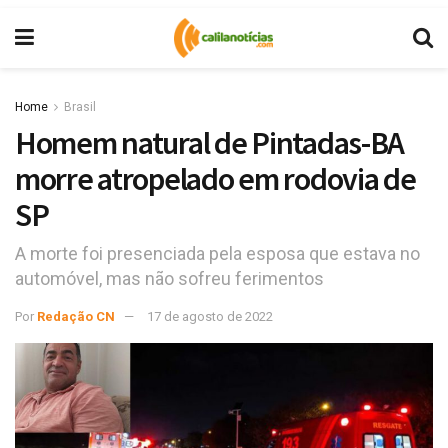
Home
Brasil
Homem natural de Pintadas-BA
morre atropelado em rodovia de
SP
A morte foi presenciada pela esposa que estava no
automóvel, mas não sofreu ferimentos
Por
Redação CN
17 de agosto de 2022