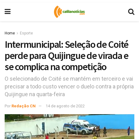
Home
Esporte
Intermunicipal: Seleção de Coité
perde para Quijingue de virada e
se complica na competição
O selecionado de Coité se mantém em terceiro e vai
precisar a todo custo vencer o duelo contra a própria
Quijingue na quarta-feira
Por
Redação CN
14 de agosto de 2022