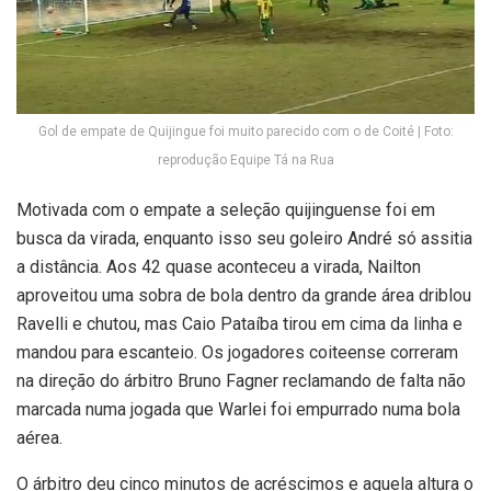
Gol de empate de Quijingue foi muito parecido com o de Coité | Foto:
reprodução Equipe Tá na Rua
Motivada com o empate a seleção quijinguense foi em
busca da virada, enquanto isso seu goleiro André só assitia
a distância. Aos 42 quase aconteceu a virada, Nailton
aproveitou uma sobra de bola dentro da grande área driblou
Ravelli e chutou, mas Caio Pataíba tirou em cima da linha e
mandou para escanteio. Os jogadores coiteense correram
na direção do árbitro Bruno Fagner reclamando de falta não
marcada numa jogada que Warlei foi empurrado numa bola
aérea.
O árbitro deu cinco minutos de acréscimos e aquela altura o