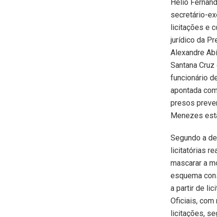
Hélio Fernand
secretário-ex
licitações e 
jurídico da P
Alexandre Abí
Santana Cruz
funcionário d
apontada como
presos preven
Menezes estã
Segundo a den
licitatórias 
mascarar a mo
esquema cons
a partir de l
Oficiais, co
licitações, s