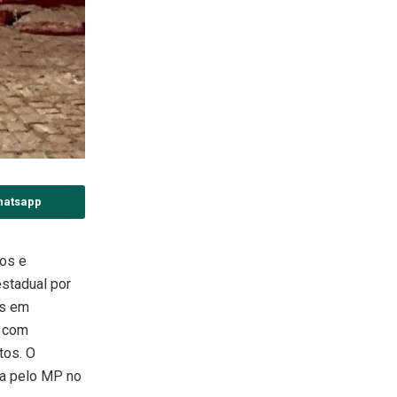
hatsapp
ios e
estadual por
as em
, com
tos. O
da pelo MP no