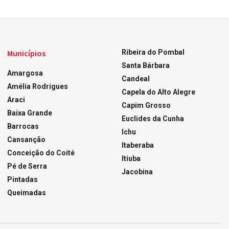
Municípios
Ribeira do Pombal
Santa Bárbara
Amargosa
Candeal
Amélia Rodrigues
Capela do Alto Alegre
Araci
Capim Grosso
Baixa Grande
Euclides da Cunha
Barrocas
Ichu
Cansanção
Itaberaba
Conceição do Coité
Itiuba
Pé de Serra
Jacobina
Pintadas
Queimadas