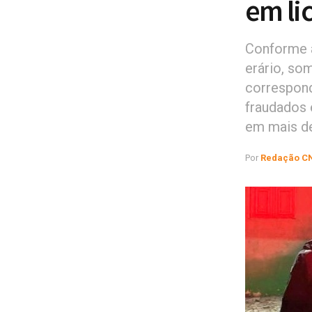
em li
Conforme a
erário, so
correspond
fraudados 
em mais d
Por
Redação C