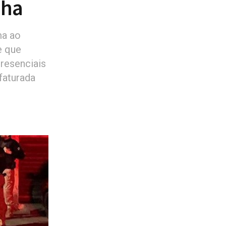
nha
ma ao
e que
resenciais
faturada