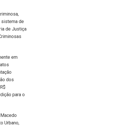
riminosa,
m sistema de
ia de Justiça
Criminosas
omente em
ratos
ntação
ção dos
 R$
rdição para o
e Macedo
to Urbano,