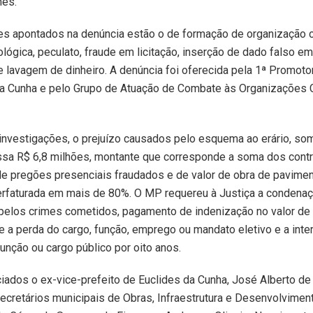
mês.
es apontados na denúncia estão o de formação de organização c
ológica, peculato, fraude em licitação, inserção de dado falso e
 lavagem de dinheiro. A denúncia foi oferecida pela 1ª Promotor
da Cunha e pelo Grupo de Atuação de Combate às Organizações 
investigações, o prejuízo causados pelo esquema ao erário, s
ssa R$ 6,8 milhões, montante que corresponde a soma dos cont
de pregões presenciais fraudados e de valor de obra de pavime
perfaturada em mais de 80%. O MP requereu à Justiça a condena
pelos crimes cometidos, pagamento de indenização no valor de
e a perda do cargo, função, emprego ou mandato eletivo e a inte
função ou cargo público por oito anos.
iados o ex-vice-prefeito de Euclides da Cunha, José Alberto d
cretários municipais de Obras, Infraestrutura e Desenvolvimen