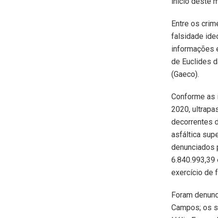
início deste 
Entre os crim
falsidade ide
informações e
de Euclides 
(Gaeco).
Conforme as 
2020, ultrapa
decorrentes 
asfáltica su
denunciados 
6.840.993,39 
exercício de 
Foram denunc
Campos; os se