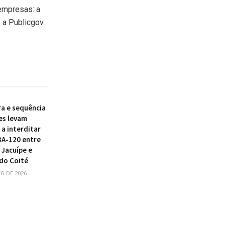
empresas: a
 a Publicgov.
ra e sequência
es levam
a interditar
BA-120 entre
 Jacuípe e
do Coité
O DE 2026