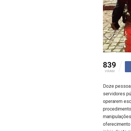
839
VIRAM
Doze pessoas,
servidores pú
operarem esq
procedimentos
manipulações 
oferecimento