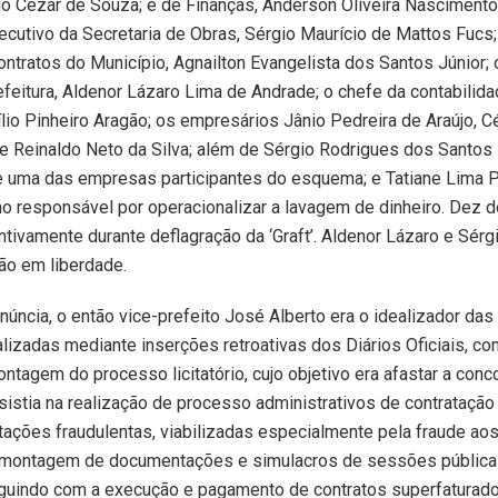
o Cézar de Souza; e de Finanças, Anderson Oliveira Nascimento
ecutivo da Secretaria de Obras, Sérgio Maurício de Mattos Fucs; 
contratos do Município, Agnailton Evangelista dos Santos Júnior;
refeitura, Aldenor Lázaro Lima de Andrade; o chefe da contabilida
lio Pinheiro Aragão; os empresários Jânio Pedreira de Araújo, 
 e Reinaldo Neto da Silva; além de Sérgio Rodrigues dos Santo
e uma das empresas participantes do esquema; e Tatiane Lima P
 responsável por operacionalizar a lavagem de dinheiro. Dez 
tivamente durante deflagração da ‘Graft’. Aldenor Lázaro e Sér
o em liberdade.
úncia, o então vice-prefeito José Alberto era o idealizador das
realizadas mediante inserções retroativas dos Diários Oficiais, co
ntagem do processo licitatório, cujo objetivo era afastar a conco
istia na realização de processo administrativos de contrataçã
icitações fraudulentas, viabilizadas especialmente pela fraude aos
m montagem de documentações e simulacros de sessões pública
eguindo com a execução e pagamento de contratos superfaturado