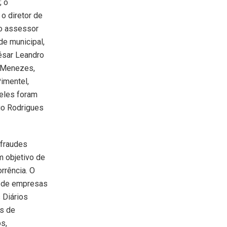
; o
o diretor de
 o assessor
de municipal,
César Leandro
s Menezes,
imentel,
deles foram
gio Rodrigues
 fraudes
m objetivo de
rrência. O
o de empresas
 Diários
s de
s,