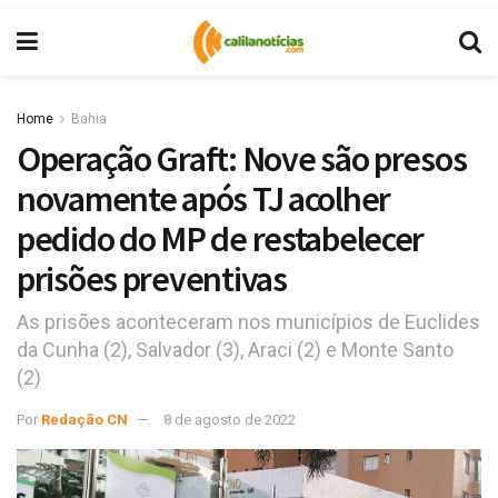
Home
Bahia
Operação Graft: Nove são presos
novamente após TJ acolher
pedido do MP de restabelecer
prisões preventivas
As prisões aconteceram nos municípios de Euclides
da Cunha (2), Salvador (3), Araci (2) e Monte Santo
(2)
Por
Redação CN
8 de agosto de 2022