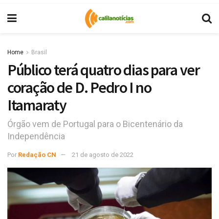
Home
Brasil
Público terá quatro dias para ver
coração de D. Pedro I no
Itamaraty
Órgão vem de Portugal para o Bicentenário da
Independência
Por
Redação CN
21 de agosto de 2022