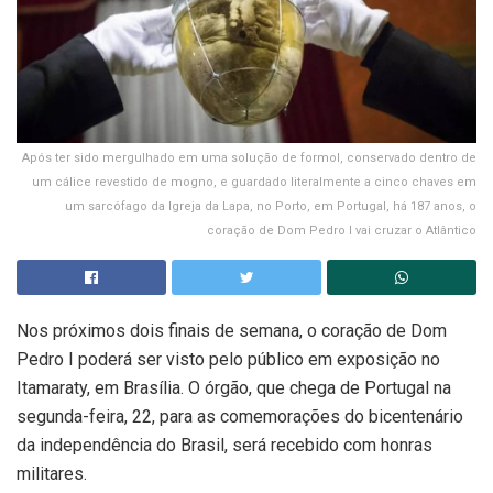
Após ter sido mergulhado em uma solução de formol, conservado dentro de
um cálice revestido de mogno, e guardado literalmente a cinco chaves em
um sarcófago da Igreja da Lapa, no Porto, em Portugal, há 187 anos, o
coração de Dom Pedro I vai cruzar o Atlântico
Nos próximos dois finais de semana, o coração de Dom
Pedro I poderá ser visto pelo público em exposição no
Itamaraty, em Brasília. O órgão, que chega de Portugal na
segunda-feira, 22, para as comemorações do bicentenário
da independência do Brasil, será recebido com honras
militares.