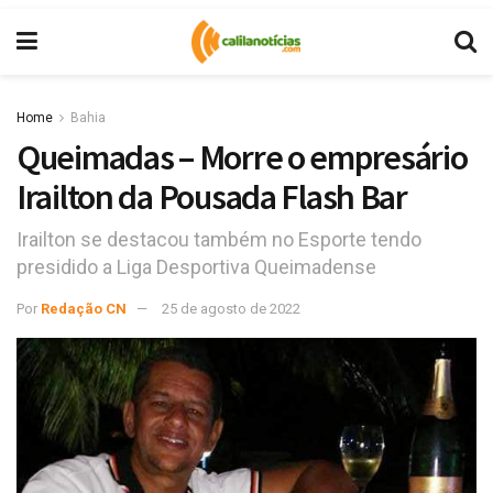
Home
Bahia
Queimadas – Morre o empresário
Irailton da Pousada Flash Bar
Irailton se destacou também no Esporte tendo
presidido a Liga Desportiva Queimadense
Por
Redação CN
25 de agosto de 2022