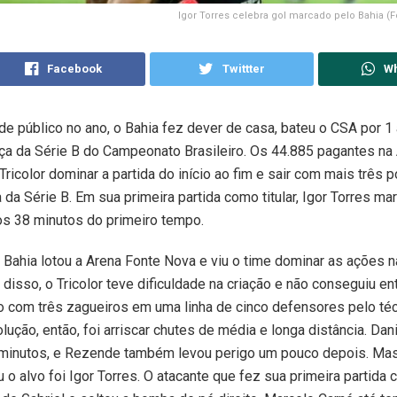
Igor Torres celebra gol marcado pelo Bahia (Fo
Facebook
Twittter
W
e público no ano, o Bahia fez dever de casa, bateu o CSA por 1
nça da Série B do Campeonato Brasileiro. Os 44.885 pagantes na
Tricolor dominar a partida do início ao fim e sair com mais três p
 da Série B. Em sua primeira partida como titular, Igor Torres ma
os 38 minutos do primeiro tempo.
 Bahia lotou a Arena Fonte Nova e viu o time dominar as ações n
 disso, o Tricolor teve dificuldade na criação e não conseguiu ent
 com três zagueiros em uma linha de cinco defensores pelo téc
olução, então, foi arriscar chutes de média e longa distância. Da
 minutos, e Rezende também levou perigo um pouco depois. Ma
u o alvo foi Igor Torres. O atacante que fez sua primeira partida c