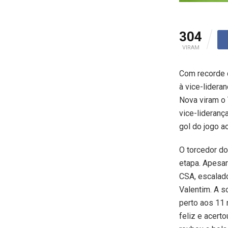
304
VIRAM
Com recorde d
à vice-lidera
Nova viram o 
vice-liderança
gol do jogo a
O torcedor do
etapa. Apesar
CSA, escalado
Valentim. A s
perto aos 11
feliz e acerto