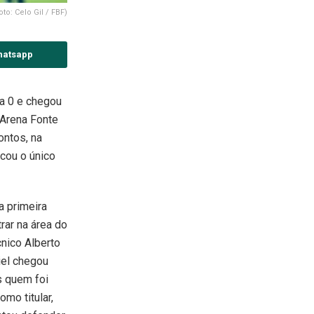
to: Celo Gil / FBF)
hatsapp
 a 0 e chegou
 Arena Fonte
ontos, na
rcou o único
a primeira
rar na área do
nico Alberto
niel chegou
s quem foi
omo titular,