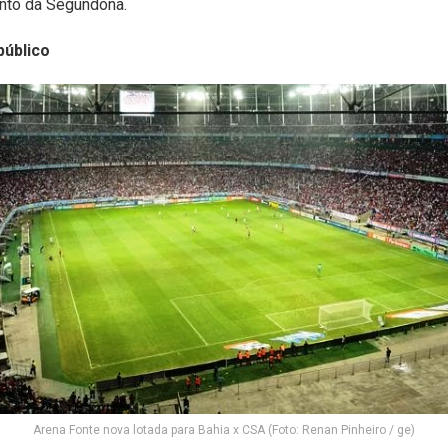
nto da Segundona.
público
Arena Fonte nova lotada para Bahia x CSA (Foto: Renan Pinheiro / ge)