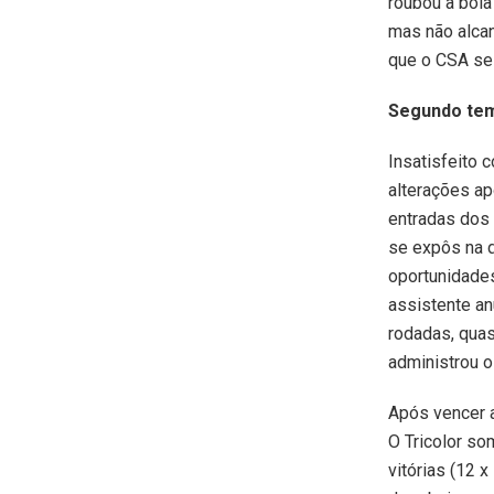
roubou a bola
mas não alca
que o CSA se 
Segundo te
Insatisfeito 
alterações ap
entradas dos 
se expôs na d
oportunidades
assistente an
rodadas, quase
administrou o
Após vencer a
O Tricolor s
vitórias (12 