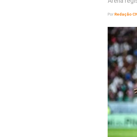
Arena regi
Por
Redação C