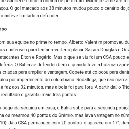
 de Gabriel e soltou a bomba de pé direito. Marcelo Carné até te
nçou. O gol marcado aos 38 minutos mudou pouco o cenário do j
manteve limitado a defender.
mpo
com sua equipe no primeiro tempo, Alberto Valentim promoveu d
ós o intervalo para tentar reverter o placar. Saíram Douglas e Os
atacantes Elton e Rogério. Mas o que se viu foi um CSA pouco e
efesa. O Bahia se defendeu bem e quando teve a bola não apro
 criadas para ampliar a vantagem. Copete até colocou para dent
ulou por impedimento do colombiano. Rodallega, que não marca 
 faz aos 32 minutos, mas a bola foi para fora. A partir daí, o Tri
 resultado e garantiu mais três pontos.
 segunda seguida em casa, o Bahia sobe para a segunda posiçã
oma os mesmos 40 pontos do Grêmio, mas leva vantagem no nú
x 10). Já o CSA permanece com 20 pontos, e aparece em 17º, den