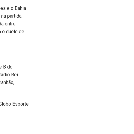
es e o Bahia
 na partida
da entre
 o duelo de
e B do
tádio Rei
ranhão,
 Globo Esporte