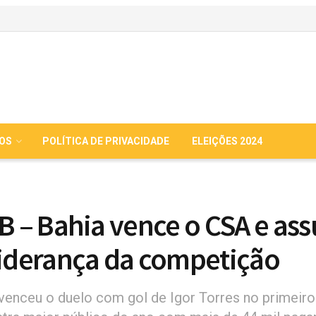
IOS
POLÍTICA DE PRIVACIDADE
ELEIÇÕES 2024
 B – Bahia vence o CSA e as
liderança da competição
 venceu o duelo com gol de Igor Torres no primeir