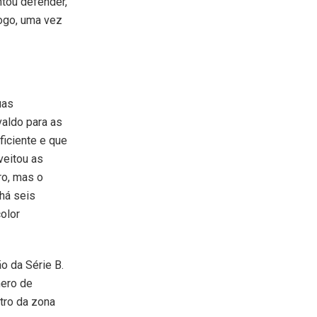
ntou defender,
ogo, uma vez
uas
valdo para as
ficiente e que
veitou as
ro, mas o
há seis
color
o da Série B.
mero de
tro da zona