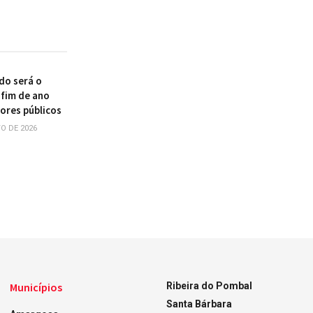
do será o
 fim de ano
dores públicos
O DE 2026
Municípios
Ribeira do Pombal
Santa Bárbara