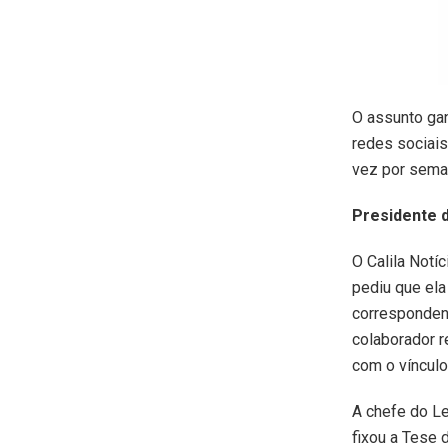
O assunto gan
redes sociais
vez por seman
Presidente 
O Calila Notí
pediu que ela
correspondent
colaborador r
com o vínculo
A chefe do Le
fixou a Tese 