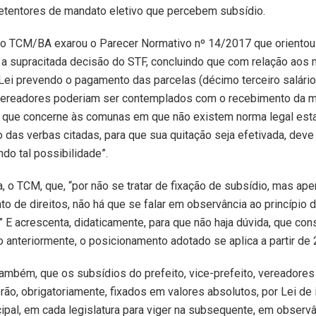
detentores de mandato eletivo que percebem subsídio.
, o TCM/BA exarou o Parecer Normativo nº 14/2017 que orientou
 a supracitada decisão do STF, concluindo que com relação aos
 Lei prevendo o pagamento das parcelas (décimo terceiro salário
vereadores poderiam ser contemplados com o recebimento da 
no que concerne às comunas em que não existem norma legal es
das verbas citadas, para que sua quitação seja efetivada, deve
ndo tal possibilidade”.
, o TCM, que, “por não se tratar de fixação de subsídio, mas ap
o de direitos, não há que se falar em observância ao princípio 
.” E acrescenta, didaticamente, para que não haja dúvida, que con
anteriormente, o posicionamento adotado se aplica a partir de 
ambém, que os subsídios do prefeito, vice-prefeito, vereadores
rão, obrigatoriamente, fixados em valores absolutos, por Lei de i
pal, em cada legislatura para viger na subsequente, em observâ