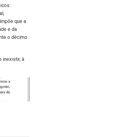
ticos
l,
 impõe que a
ade e da
nte o décimo
inexistir, à