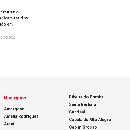
r morre e
s ficam feridos
são em
O DE 2026
Municípios
Ribeira do Pombal
Santa Bárbara
Amargosa
Candeal
Amélia Rodrigues
Capela do Alto Alegre
Araci
Capim Grosso