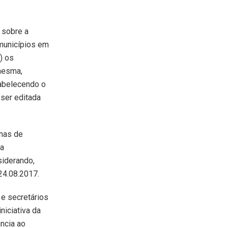
 sobre a
 municípios em
) os
mesma,
tabelecendo o
 ser editada
enas de
da
siderando,
24.08.2017.
 e secretários
niciativa da
ncia ao