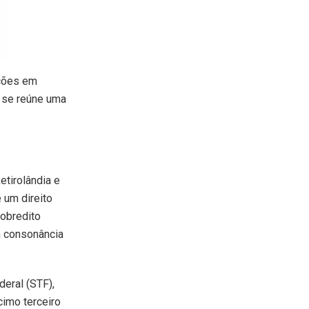
ações em
e se reúne uma
etirolândia e
é um direito
sobredito
m consonância
deral (STF),
cimo terceiro