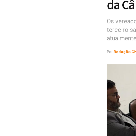
da Câ
Os vereado
terceiro s
atualmente
Por
Redação C