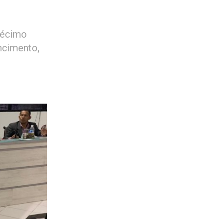
 décimo
encimento,