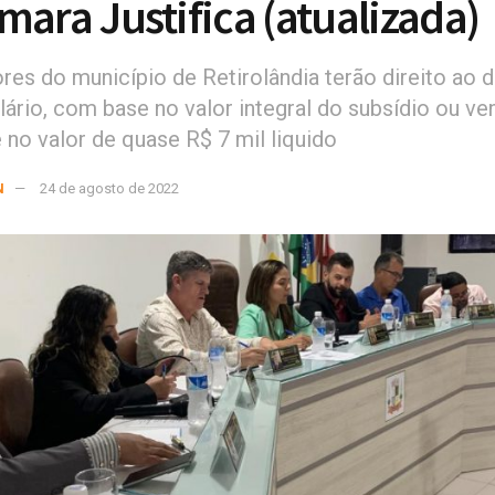
mara Justifica (atualizada)
res do município de Retirolândia terão direito ao
alário, com base no valor integral do subsídio ou v
 no valor de quase R$ 7 mil liquido
N
24 de agosto de 2022