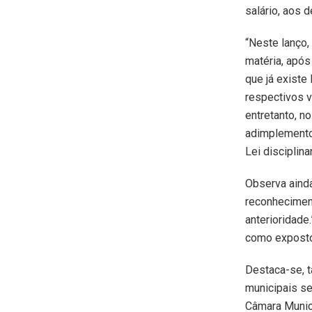
salário, aos 
“Neste lanço
matéria, após
que já existe
respectivos 
entretanto, 
adimplemento 
Lei disciplina
Observa ainda
reconheciment
anterioridade
como exposto 
Destaca-se, t
municipais se
Câmara Munici