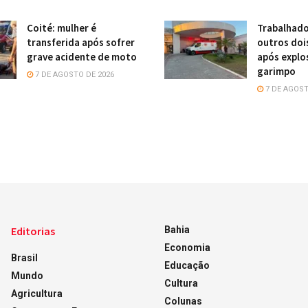
Coité: mulher é
Trabalhado
transferida após sofrer
outros doi
grave acidente de moto
após explo
garimpo
7 DE AGOSTO DE 2026
7 DE AGOST
Editorias
Bahia
Economia
Brasil
Educação
Mundo
Cultura
Agricultura
Colunas