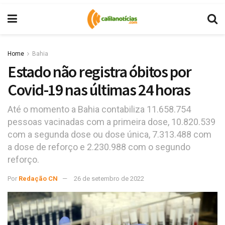
Home
Bahia
Estado não registra óbitos por
Covid-19 nas últimas 24 horas
Até o momento a Bahia contabiliza 11.658.754
pessoas vacinadas com a primeira dose, 10.820.539
com a segunda dose ou dose única, 7.313.488 com
a dose de reforço e 2.230.988 com o segundo
reforço.
Por
Redação CN
26 de setembro de 2022