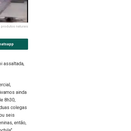
produtos naturais
hatsapp
i assaltada,
rcial,
távamos ainda
de 8h30,
 duas colegas
ou seis
ninas, então,
chila”,