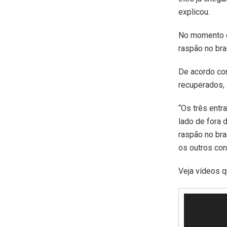
explicou.
No momento da
raspão no bra
De acordo com
recuperados,
“Os três entr
lado de fora d
raspão no bra
os outros con
Veja vídeos 
Tocador
de
vídeo