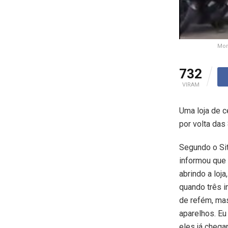
Mom
732
VIRAM
Uma loja de c
por volta das
Segundo o Sit
informou que
abrindo a loja
quando três i
de refém, ma
aparelhos. Eu
eles já chega