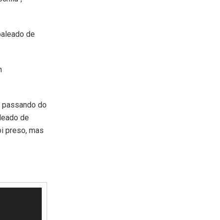
baleado de
m
va passando do
aleado de
oi preso, mas