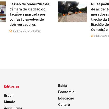
Sessão de reabertura da
Muita poei
Câmara de Riachão do
de acident
Jacuípe é marcada por
moradores 
confusão envolvendo
trecho da 
dois vereadores
Riachão do
Conceição 
6 DE AGOSTO DE 2026
6 DE AGOST
Editorias
Bahia
Economia
Brasil
Educação
Mundo
Cultura
Agricultura