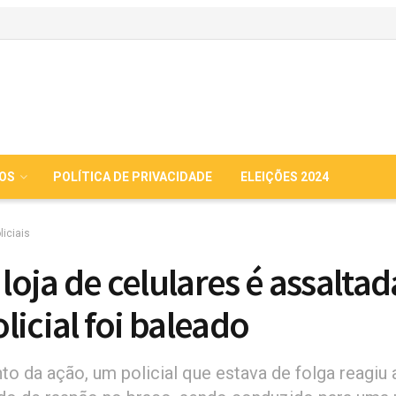
IOS
POLÍTICA DE PRIVACIDADE
ELEIÇÕES 2024
liciais
 loja de celulares é assaltad
licial foi baleado
 da ação, um policial que estava de folga reagiu 