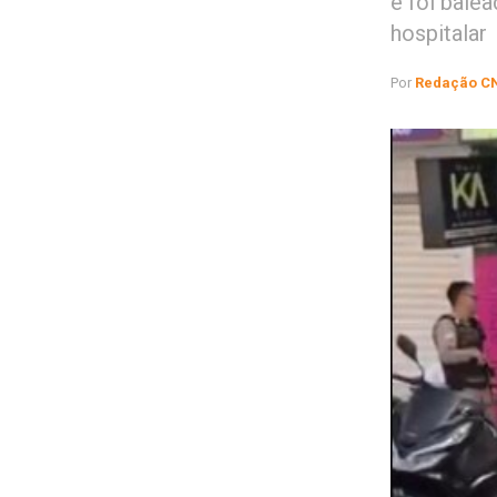
e foi bale
hospitalar
Por
Redação C