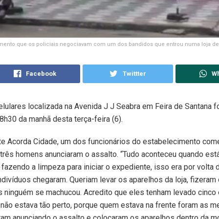
ento que os policiais negociavam com um dos bandidos que entrou numa loja de 
Facebook
Twittter
W
elulares localizada na Avenida J J Seabra em Feira de Santana fo
 8h30 da manhã desta terça-feira (6).
e Acorda Cidade, um dos funcionários do estabelecimento come
 três homens anunciaram o assalto. “Tudo aconteceu quando es
, fazendo a limpeza para iniciar o expediente, isso era por volta 
ndivíduos chegaram. Queriam levar os aparelhos da loja, fizeram
s ninguém se machucou. Acredito que eles tenham levado cinco 
 não estava tão perto, porque quem estava na frente foram as me
ram anunciando o assalto e colocaram os aparelhos dentro da mo