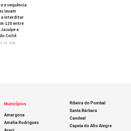
ra e sequência
es levam
a interditar
BA-120 entre
 Jacuípe e
do Coité
O DE 2026
Municípios
Ribeira do Pombal
Santa Bárbara
Amargosa
Candeal
Amélia Rodrigues
Capela do Alto Alegre
Araci