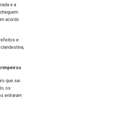
rada e a
s cheguem
um acordo
efeitos e
 clandestina,
arimpeiros
ro que sai
to, os
os entraram