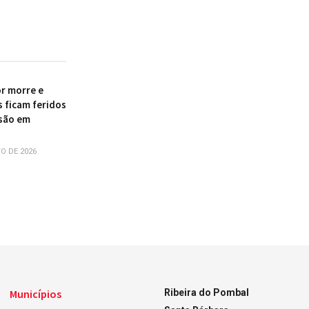
r morre e
s ficam feridos
são em
O DE 2026
Municípios
Ribeira do Pombal