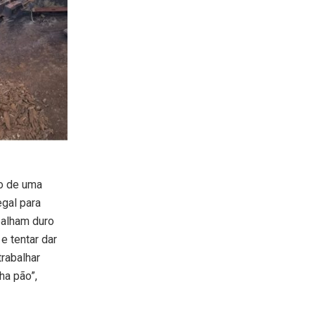
to de uma
gal para
balham duro
e tentar dar
rabalhar
ha pão”,