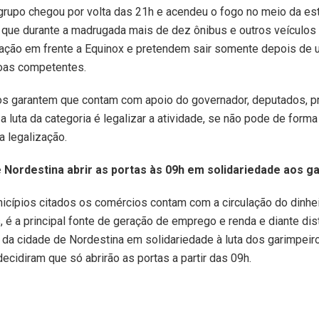
rupo chegou por volta das 21h e acendeu o fogo no meio da est
é que durante a madrugada mais de dez ônibus e outros veículo
ração em frente a Equinox e pretendem sair somente depois de 
oas competentes.
os garantem que contam com apoio do governador, deputados, pr
a luta da categoria é legalizar a atividade, se não pode de forma
a legalização.
Nordestina abrir as portas às 09h em solidariedade aos g
cípios citados os comércios contam com a circulação do dinhei
 é a principal fonte de geração de emprego e renda e diante dis
da cidade de Nordestina em solidariedade à luta dos garimpeir
ecidiram que só abrirão as portas a partir das 09h.