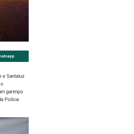
hatsapp
e e Santaluz
 o
um garimpo
a Polícia