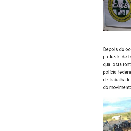
Depois do oco
protesto de f
qual está te
polícia federa
de trabalhado
do movimento 