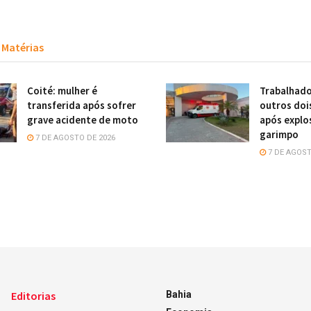
Matérias
Coité: mulher é
Trabalhado
transferida após sofrer
outros doi
grave acidente de moto
após explo
garimpo
7 DE AGOSTO DE 2026
7 DE AGOST
Editorias
Bahia