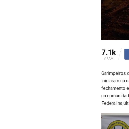
7.1k
VIRAM
Garimpeiros d
iniciaram na 
fechamento e
na comunidade
Federal na úl