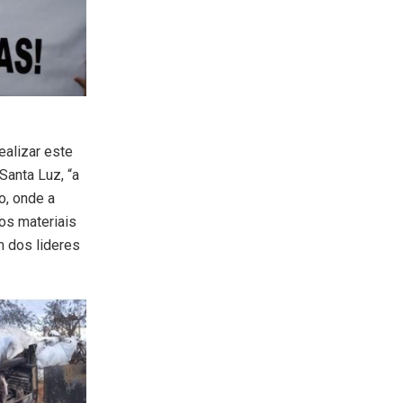
ealizar este
Santa Luz, “a
o, onde a
ios materiais
m dos lideres