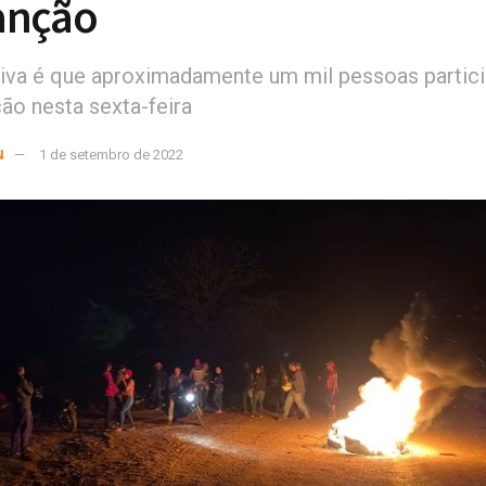
anção
iva é que aproximadamente um mil pessoas partic
ão nesta sexta-feira
N
1 de setembro de 2022