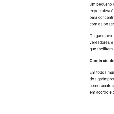
Um pequeno g
expectativa 
para concent
com as pess
Os garimpeir
vereadores e 
que facilitem 
Comércio de 
Em todos muni
dos garimpos,
comerciantes 
em acordo e d