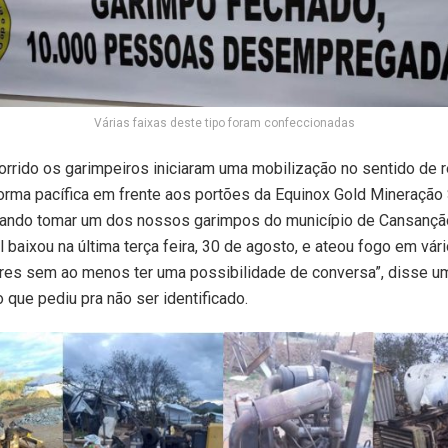
Várias faixas deste tipo foram confeccionadas
rrido os garimpeiros iniciaram uma mobilização no sentido de r
orma pacífica em frente aos portões da Equinox Gold Mineração 
ntando tomar um dos nossos garimpos do município de Cansançã
l baixou na última terça feira, 30 de agosto, e ateou fogo em vár
res sem ao menos ter uma possibilidade de conversa”, disse u
que pediu pra não ser identificado.