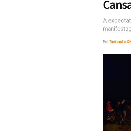
Cans
A expectat
manifestaç
Por
Redação C