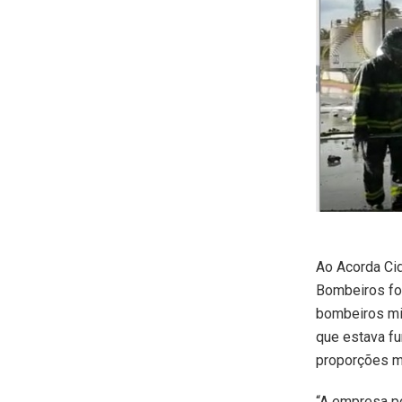
Ao Acorda Ci
Bombeiros foi
bombeiros mil
que estava fu
proporções m
“A empresa po