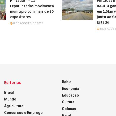
Pintadas I – 11ª
Pintadas II
ExpoPintadas movimenta
BA-414 gan
município com mais de 80
em 1,5km v
expositores
junto ao G
Estado
8 DE AGOSTO DE 2026
8 DE AGOST
Editorias
Bahia
Economia
Brasil
Educação
Mundo
Cultura
Agricultura
Colunas
Concursos e Emprego
Geral