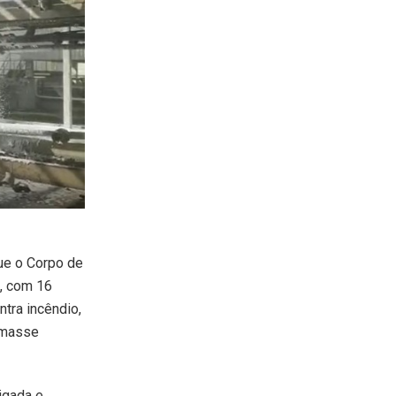
ue o Corpo de
s, com 16
tra incêndio,
tomasse
igada e