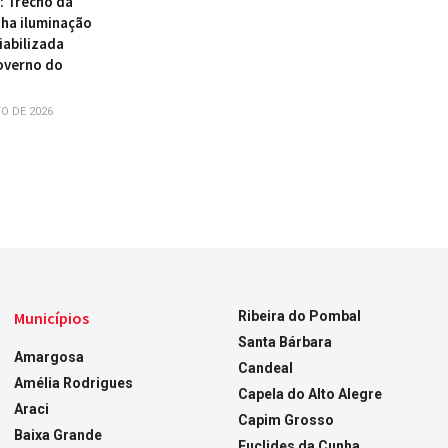
 : Trecho da
ha iluminação
iabilizada
overno do
O DE 2026
Municípios
Ribeira do Pombal
Santa Bárbara
Amargosa
Candeal
Amélia Rodrigues
Capela do Alto Alegre
Araci
Capim Grosso
Baixa Grande
Euclides da Cunha