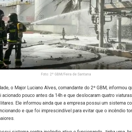
Foto: 2º GBM/Feira de Santana
dade, o Major Luciano Alves, comandante do 2º GBM, informou q
 acionado pouco antes da 14h e que deslocaram quatro viatura
itares. Ele informou ainda que a empresa possui um sistema con
ncionando e que foi imprescindível para evitar que o incêndio 
aiores.
ssui sistema contra incêndio ativo e funcionando, tinha uma br