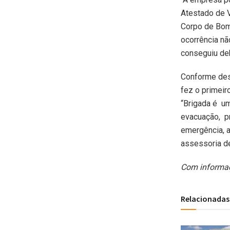
Atestado de 
Corpo de Bomb
ocorrência n
conseguiu deb
Conforme des
fez o primei
“Brigada é um
evacuação, pr
emergência, a
assessoria d
Com informaç
Relacionadas