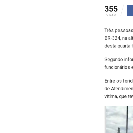
355
VIRAM
Três pessoas 
BR-324, na al
desta quarta-f
Segundo info
funcionários
Entre os feri
de Atendiment
vítima, que t