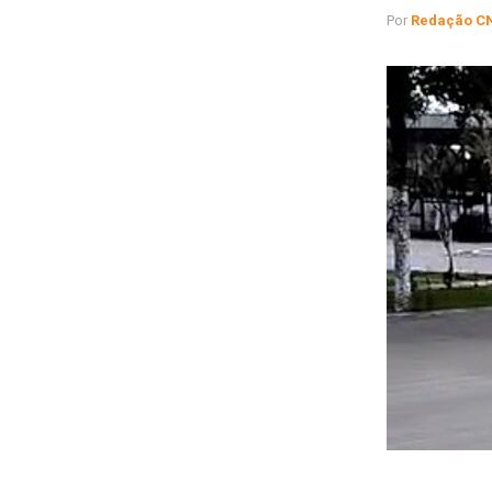
Por
Redação C