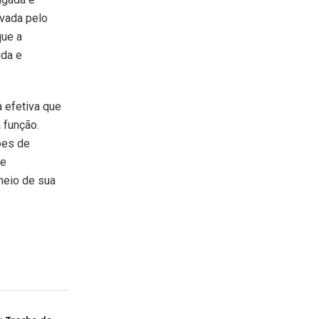
vada pelo
que a
ida e
 efetiva que
 função.
ões de
de
meio de sua