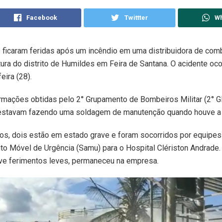
Facebook
Twittter
W
ficaram feridas após um incêndio em uma distribuidora de comb
tura do distrito de Humildes em Feira de Santana. O acidente oco
eira (28).
rmações obtidas pelo 2° Grupamento de Bombeiros Militar (2° G
 estavam fazendo uma soldagem de manutenção quando houve a
dos, dois estão em estado grave e foram socorridos por equipes
o Móvel de Urgência (Samu) para o Hospital Clériston Andrade. 
eve ferimentos leves, permaneceu na empresa.