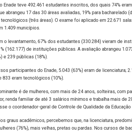
o Enade teve 492.461 estudantes inscritos, dos quais 74% eram
 que abrangeu 17 das 30 áreas avaliadas, 19% para bacharelado (
tecnológicos (três áreas). O exame foi aplicado em 22.671 sala
m 1.409 municípios.
 o levantamento, 67% dos estudantes (330.284) vieram de inst
3% (162.177) de instituições públicas. A avaliação abrangeu 1.07
) e 239 públicas (18%).
sos participantes do Enade, 5.043 (63%) eram de licenciatura; 2
e 833 eram tecnológicos (10%).
dominante é de mulheres, com mais de 24 anos, solteiras, com p
or, renda familiar de até 3 salários mínimos e trabalha mais de 2
sse o coordenador-geral de Controle de Qualidade da Educação 
elos graus acadêmicos, percebemos que, na licenciatura, predom
lheres (76%), mais velhas, pretas ou pardas. Nos cursos de bac