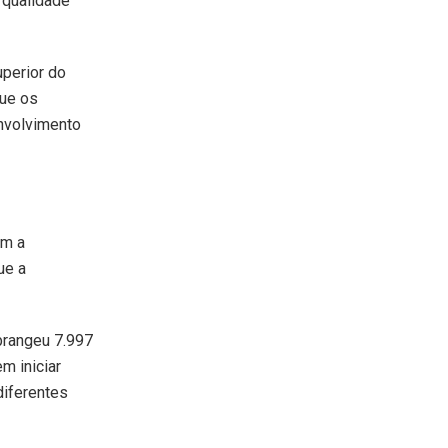
 qualidade
perior do
que os
nvolvimento
em a
ue a
abrangeu 7.997
m iniciar
iferentes