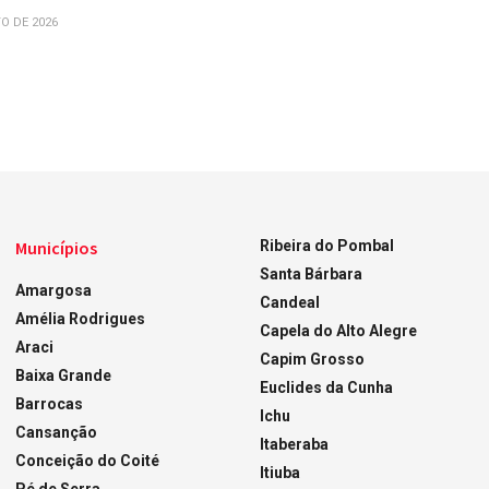
O DE 2026
Municípios
Ribeira do Pombal
Santa Bárbara
Amargosa
Candeal
Amélia Rodrigues
Capela do Alto Alegre
Araci
Capim Grosso
Baixa Grande
Euclides da Cunha
Barrocas
Ichu
Cansanção
Itaberaba
Conceição do Coité
Itiuba
Pé de Serra