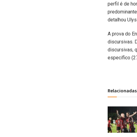
perfil é de h
predominante
detalhou Ulys
A prova do En
discursivas. 
discursivas, 
específico (2
Relacionadas