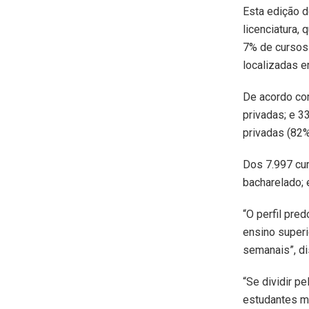
Esta edição d
licenciatura,
7% de cursos 
localizadas e
De acordo com
privadas; e 3
privadas (82%
Dos 7.997 cur
bacharelado; 
“O perfil pre
ensino superi
semanais”, di
“Se dividir p
estudantes mu