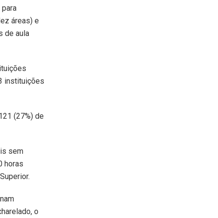
 para
dez áreas) e
s de aula
ituições
3 instituições
.121 (27%) de
ais sem
0 horas
Superior.
inam
harelado, o