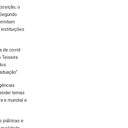
posição, o
 Segundo
permitem
instituições
a de covid-
 Teixeira
dos
raduação”.
gências
eender temas
ra e mundial e
s públicas e