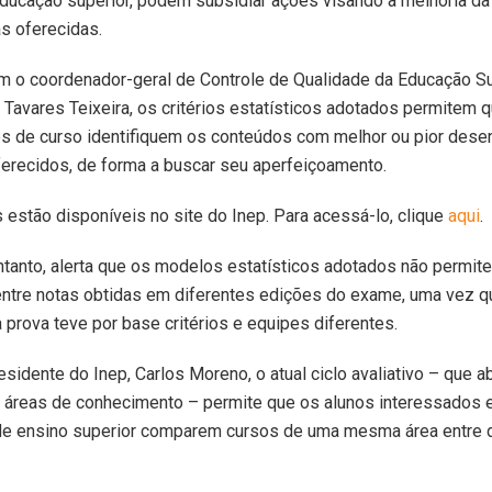
ducação superior, podem subsidiar ações visando à melhoria da
as oferecidas.
m o coordenador-geral de Controle de Qualidade da Educação Su
 Tavares Teixeira, os critérios estatísticos adotados permitem 
s de curso identifiquem os conteúdos com melhor ou pior dese
erecidos, de forma a buscar seu aperfeiçoamento.
 estão disponíveis no site do Inep. Para acessá-lo, clique
aqui
.
entanto, alerta que os modelos estatísticos adotados não permit
ntre notas obtidas em diferentes edições do exame, uma vez q
 prova teve por base critérios e equipes diferentes.
sidente do Inep, Carlos Moreno, o atual ciclo avaliativo – que 
áreas de conhecimento – permite que os alunos interessados e
de ensino superior comparem cursos de uma mesma área entre d