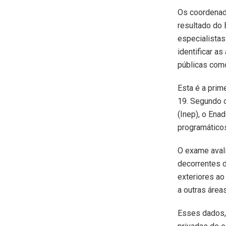
Os coordenado
resultado do
especialistas
identificar a
públicas como
Esta é a prim
19. Segundo o
(Inep), o En
programáticos
O exame aval
decorrentes 
exteriores ao
a outras área
Esses dados, 