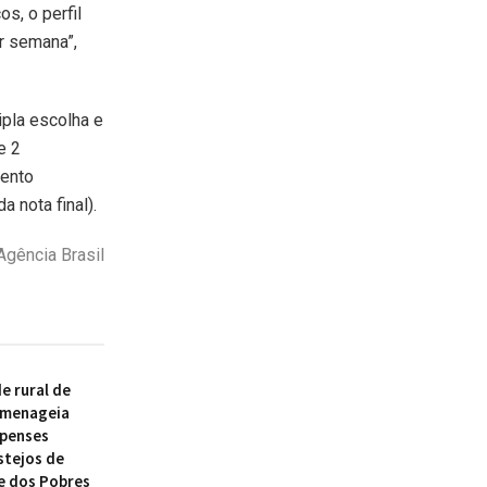
s, o perfil
r semana”,
pla escolha e
e 2
mento
 nota final).
Agência Brasil
 rural de
omenageia
ipenses
stejos de
e dos Pobres