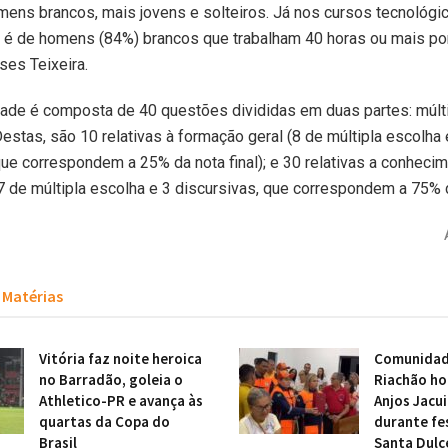
omens brancos, mais jovens e solteiros. Já nos cursos tecnológico
 é de homens (84%) brancos que trabalham 40 horas ou mais po
ses Teixeira.
ade é composta de 40 questões divididas em duas partes: múlti
Destas, são 10 relativas à formação geral (8 de múltipla escolha 
que correspondem a 25% da nota final); e 30 relativas a conheci
7 de múltipla escolha e 3 discursivas, que correspondem a 75% da
Matérias
Vitória faz noite heroica
Comunidade
no Barradão, goleia o
Riachão h
Athletico-PR e avança às
Anjos Jacu
quartas da Copa do
durante fe
Brasil
Santa Dulc