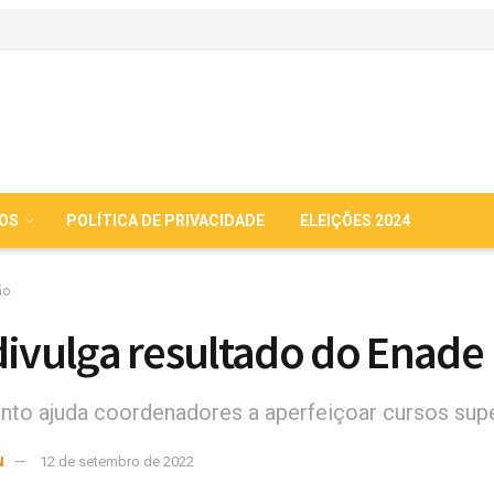
IOS
POLÍTICA DE PRIVACIDADE
ELEIÇÕES 2024
ão
divulga resultado do Enade
to ajuda coordenadores a aperfeiçoar cursos sup
N
12 de setembro de 2022