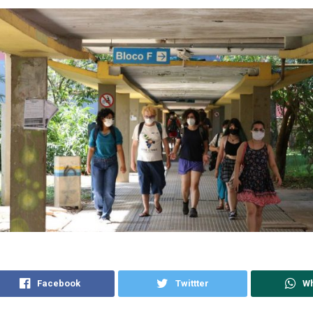
Facebook
Twittter
W