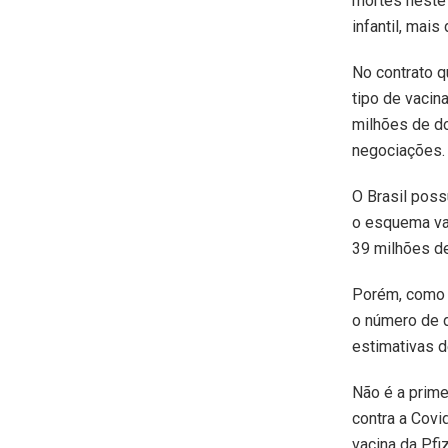
mortes neste 
infantil, mais
No contrato q
tipo de vacin
milhões de d
negociações.
O Brasil poss
o esquema vac
39 milhões d
Porém, como 
o número de d
estimativas d
Não é a prime
contra a Covi
vacina da Pfiz