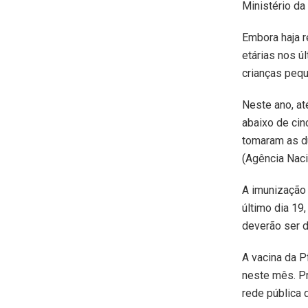
Ministério da
Embora haja r
etárias nos ú
crianças peq
Neste ano, at
abaixo de cin
tomaram as du
(Agência Nacio
A imunização
último dia 19
deverão ser d
A vacina da P
neste mês. Pr
rede pública 