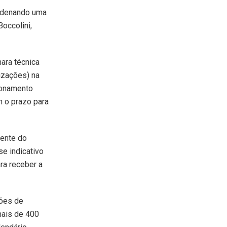
ondenando uma
Boccolini,
ara técnica
izações) na
cionamento
m o prazo para
dente do
e indicativo
ara receber a
ções de
mais de 400