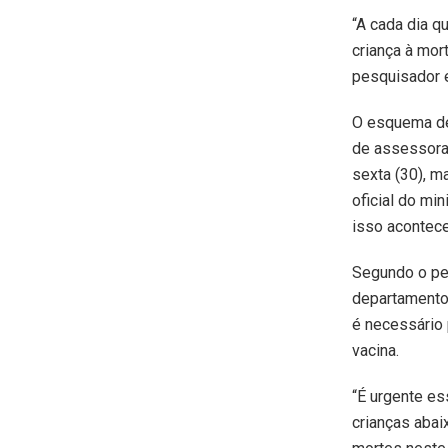
“A cada dia q
criança à mort
pesquisador e
O esquema de 
de assessora
sexta (30), m
oficial do mi
isso acontece
Segundo o ped
departamento 
é necessário 
vacina.
“É urgente es
crianças abai