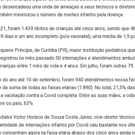
e desencadeou uma onda de ameaças a seus técnicos e diretore
ambém minimizou o número de mortes infantis pela doença.
1, foram 1.439 óbitos de crianças até cinco anos, sendo que 
9 dias e um ano incompleto (pós-neonatal), uma média de 1,9 po
queno Príncipe, de Curitiba (PR), maior instituição pediátrica qu
registrou no mês passado 50 internações e atendimentos ambula
rianças entre 1 mês de vida e 4 anos. Em julho, foram outras 79.
o do ano até 10 de setembro, foram 940 atendimentos nessa faix
da soma de todas as faixas etárias (1.890). No total, 21,5% das
 vacinação contra a Covid completa. Entre as suas mães, a cobe
re os pais, 63%.
iatra Victor Horácio de Souza Costa Junior, vice-diretor técni
uantidade de internações infantis por Covid caiu bastante nos úl
 concentram agora na faixa etária abaixo dos cinco anos ainda n