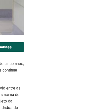
hatsapp
de cinco anos,
e continua
ovid entre as
as acima de
ojeto da
de dados do