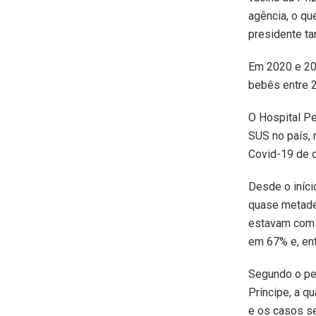
agência, o qu
presidente t
Em 2020 e 202
bebês entre 2
O Hospital Pe
SUS no país, 
Covid-19 de c
Desde o iníci
quase metade 
estavam com a
em 67% e, ent
Segundo o ped
Príncipe, a q
e os casos se