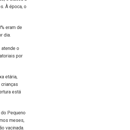
s. À época, o
48% eram de
r dia.
e atende o
toriais por
a etária,
 crianças
rtura está
co do Pequeno
timos meses,
ão vacinada.