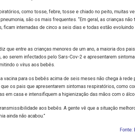
iratórios, como tosse, febre, tosse e chiado no peito, muitas v
pneumonia, são os mais frequentes. “Em geral, as crianças não
 ficam internadas de cinco a seis dias e todas estão evoluindo 
diz que entre as crianças menores de um ano, a maioria dos pais 
, ao serem infectados pelo Sars-Cov-2 e apresentarem sintoma
itindo o vírus aos bebês.
a vacina para os bebês acima de seis meses não chega à rede p
a que os pais que apresentarem sintomas respiratórios, como cor
s em casa e intensifiquem a higienização das mãos com o álcoo
 transmissibilidade aos bebês. A gente vê que a situação melhor
ia ainda não acabou.”
Fonte: 