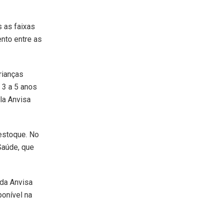
s as faixas
nto entre as
rianças
 3 a 5 anos
la Anvisa
estoque. No
Saúde, que
 da Anvisa
ponível na