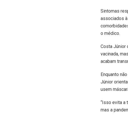
Sintomas resp
associados à 
comorbidades,
o médico.
Costa Júnior 
vacinada, mas
acabam transm
Enquanto não 
Júnior orient
usem máscara
“Isso evita a
mas a pandem