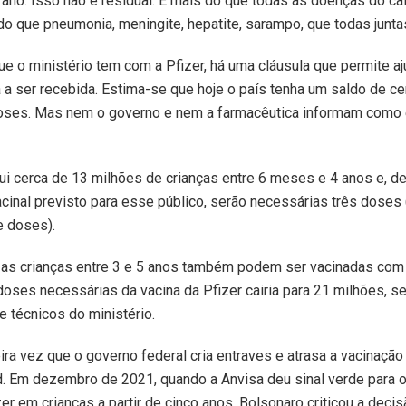
ano. Isso não é residual. É mais do que todas as doenças do ca
 do que pneumonia, meningite, hepatite, sarampo, que todas juntas
ue o ministério tem com a Pfizer, há uma cláusula que permite aj
a a ser recebida. Estima-se que hoje o país tenha um saldo de c
oses. Mas nem o governo e nem a farmacêutica informam como
ui cerca de 13 milhões de crianças entre 6 meses e 4 anos e, d
inal previsto para esse público, serão necessárias três doses 
e doses).
as crianças entre 3 e 5 anos também podem ser vacinadas com 
oses necessárias da vacina da Pfizer cairia para 21 milhões, 
e técnicos do ministério.
ira vez que o governo federal cria entraves e atrasa a vacinação
d. Em dezembro de 2021, quando a Anvisa deu sinal verde para 
er em crianças a partir de cinco anos, Bolsonaro criticou a decis