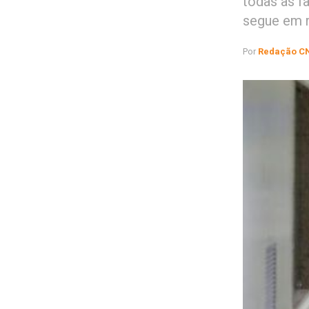
todas as f
segue em r
Por
Redação C