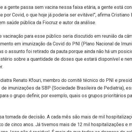
ue a gente passa sem vacina nessa faixa etária, a gente está c
e por Covid, o que hoje já poderia ser evitável”, afirma Cristiano 
m saúde pública da Fiocruz e autor da análise.
vacinação para esse público seria discutido em reunião da câm
mento em imunização da Covid do PNI (Plano Nacional de Imun
as o assunto foi retirado da pauta porque ainda não há um posi
nistério sobre a quantidade de doses que estará disponível e ne
r.
iatra Renato Kfouri, membro do comitê técnico do PNI e presi
de imunizações da SBP (Sociedade Brasileira de Pediatria), ess
para o grupo definir, por exemplo, quais os grupos prioritários p
sa tomada de decisão. A cada mês são mais de mil hospitaliza
xo de cinco anos. Já tivemos mais de 12 mil hospitalizações e 