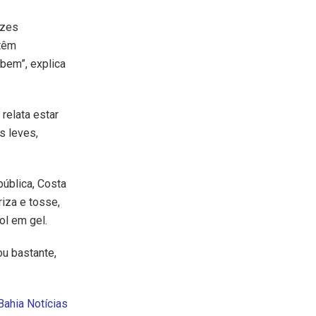
ezes
 têm
bem”, explica
relata estar
s leves,
ública, Costa
iza e tosse,
l em gel.
ou bastante,
Bahia Notícias