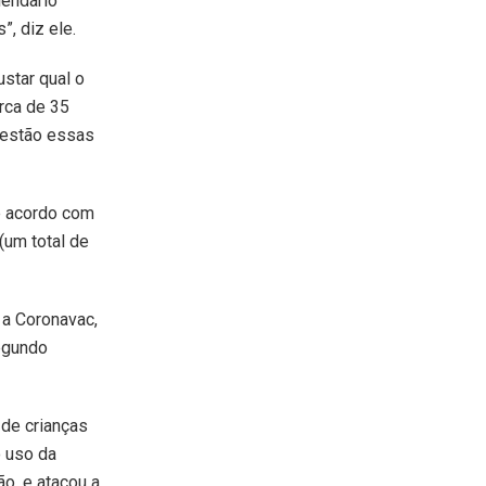
lendário
”, diz ele.
ustar qual o
erca de 35
 estão essas
e acordo com
(um total de
a Coronavac,
segundo
 de crianças
o uso da
ão, e atacou a