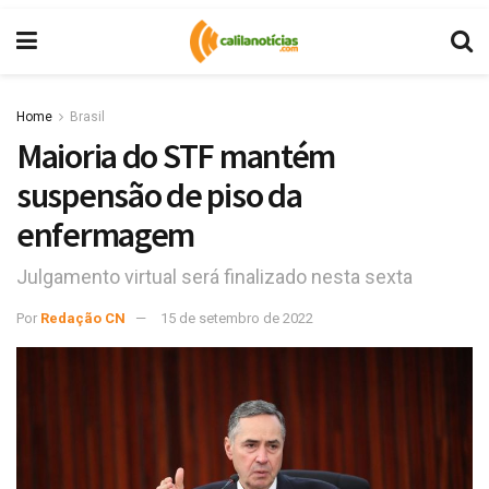
Home
Brasil
Maioria do STF mantém
suspensão de piso da
enfermagem
Julgamento virtual será finalizado nesta sexta
Por
Redação CN
15 de setembro de 2022