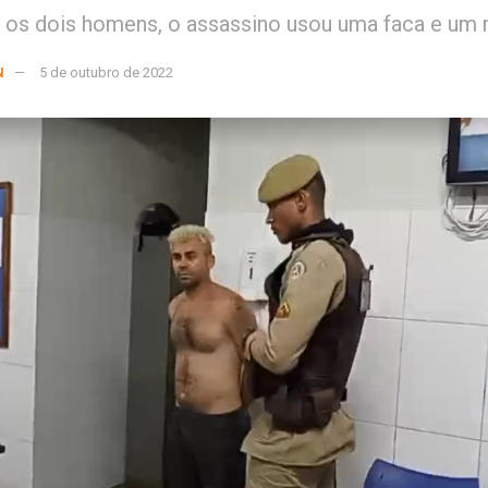
 os dois homens, o assassino usou uma faca e um
N
5 de outubro de 2022