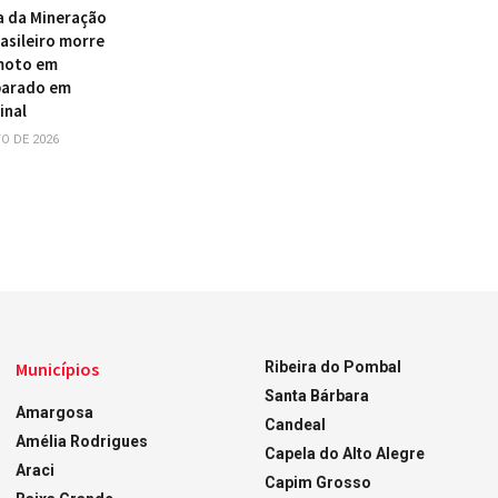
a da Mineração
asileiro morre
 moto em
parado em
inal
O DE 2026
Municípios
Ribeira do Pombal
Santa Bárbara
Amargosa
Candeal
Amélia Rodrigues
Capela do Alto Alegre
Araci
Capim Grosso