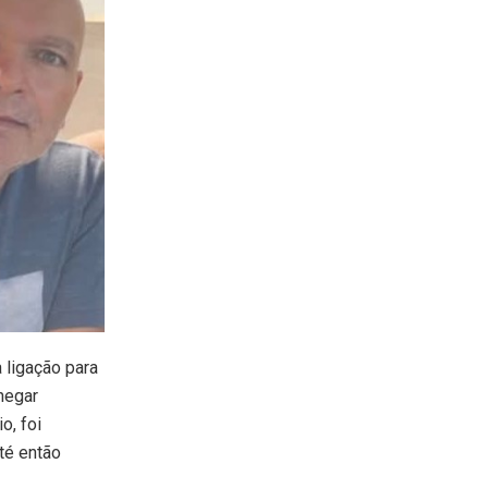
 ligação para
chegar
o, foi
té então