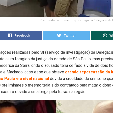
O acusado no momento que chegou a Delegacia de E
Facebook
Twittter
W
ações realizadas pelo SI (serviço de investigação) da Delegaci
to a um foragido da justiça do estado de São Paulo, mas preci
pecerica da Serra, onde o acusado teria ceifado a vida de dois
ca e Machado, caso esse que obteve
grande repercussão da 
o Paulo e a nível nacional
devido a crueldade do crime, no qu
 preliminares o mesmo teria sido contratado para matar o dono
 caseiro devido a uma briga pela terras na região.