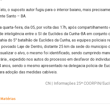
ato, o suposto autor fugiu para o interior baiano, mais precisame
nte Santo – BA.
a quarta-feira, dia 05, por volta das 17h, após compartilhamento
e inteligência entre o SI de Euclides da Cunha-BA em conjunto 
Bahia do 5° batalhão de Euclides da Cunha, as equipes policiais r
o povoado Laje de Dentro, distante 25 km da sede do municipio
visualizar o alvo, o mesmo foi identificado, sendo cumprindo ma
ária , expedido nos autos do processo em desfavor do individuo 
4 anos, sendo o mesmo apresentado na delegacia policia de Euc
ara adoção das medidas cabíveis.
CN | Informações 25ª COORPIN/Eucl
Matérias