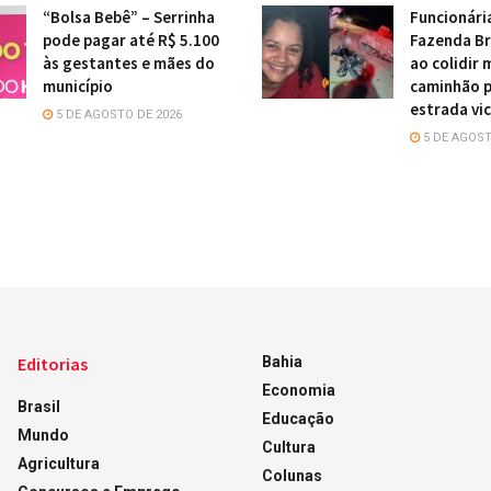
“Bolsa Bebê” – Serrinha
Funcionári
pode pagar até R$ 5.100
Fazenda Br
às gestantes e mães do
ao colidir
município
caminhão 
estrada vic
5 DE AGOSTO DE 2026
5 DE AGOST
Editorias
Bahia
Economia
Brasil
Educação
Mundo
Cultura
Agricultura
Colunas