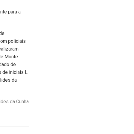
nte para a
 de
com policiais
ealizaram
 de Monte
ndado de
de iniciais L.
lides da
ides da Cunha