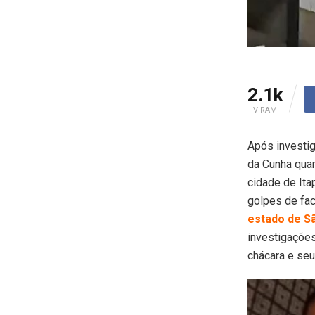
2.1k
VIRAM
Após investig
da Cunha quan
cidade de Ita
golpes de fa
estado de Sã
investigações
chácara e seu