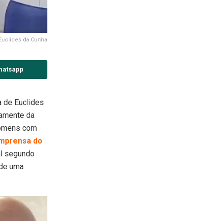
uclides da Cunha
hatsapp
a de Euclides
samente da
 homens com
imprensa do
al segundo
 de uma