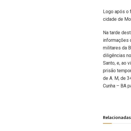
Logo após o f
cidade de Mo
Na tarde dest
informações d
militares da 
diligências n
Santo, e, ao 
prisão tempor
de A. M, de 3
Cunha – BA p
Relacionadas