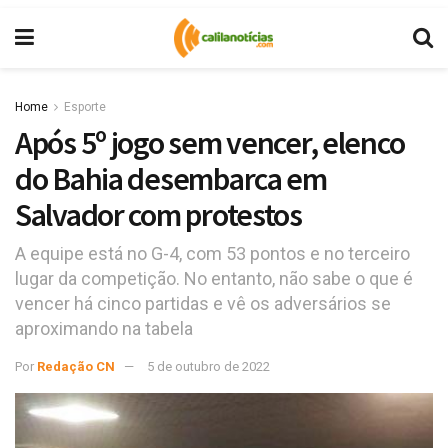
Home
Esporte
Após 5º jogo sem vencer, elenco
do Bahia desembarca em
Salvador com protestos
A equipe está no G-4, com 53 pontos e no terceiro
lugar da competição. No entanto, não sabe o que é
vencer há cinco partidas e vê os adversários se
aproximando na tabela
Por
Redação CN
5 de outubro de 2022