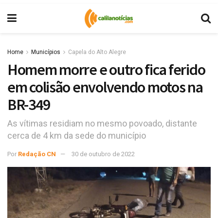
Home
Municípios
Capela do Alto Alegre
Homem morre e outro fica ferido
em colisão envolvendo motos na
BR-349
As vítimas residiam no mesmo povoado, distante
cerca de 4 km da sede do município
Por
Redação CN
30 de outubro de 2022