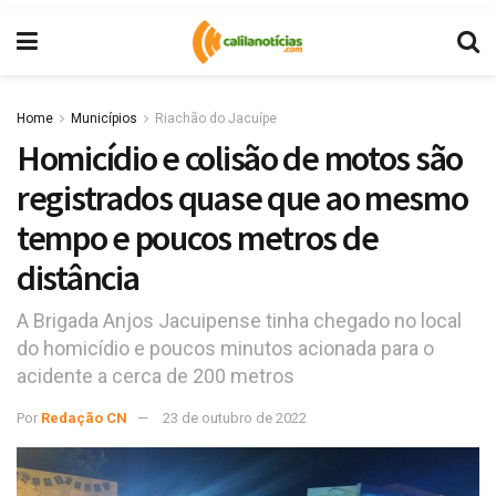
Home
Municípios
Riachão do Jacuípe
Homicídio e colisão de motos são
registrados quase que ao mesmo
tempo e poucos metros de
distância
A Brigada Anjos Jacuipense tinha chegado no local
do homicídio e poucos minutos acionada para o
acidente a cerca de 200 metros
Por
Redação CN
23 de outubro de 2022