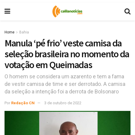
Home
Bahia
Manula ‘pé frio’ veste camisa da
seleção brasileira no momento da
votação em Queimadas
O homem se considera um azarento e tem a fama
de vestir camisa de time e ser derrotado. A camisa
da seleção a intenção foi a derrota de Bolsonaro
Por
Redação CN
3 de outubro de 2022