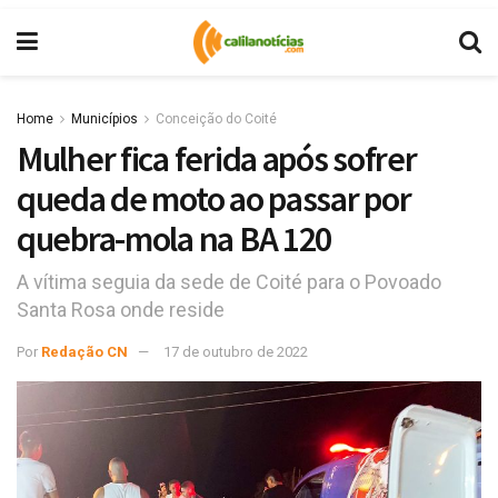
Home
Municípios
Conceição do Coité
Mulher fica ferida após sofrer
queda de moto ao passar por
quebra-mola na BA 120
A vítima seguia da sede de Coité para o Povoado
Santa Rosa onde reside
Por
Redação CN
17 de outubro de 2022