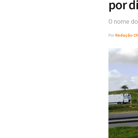
por d
O nome do 
Por
Redação C