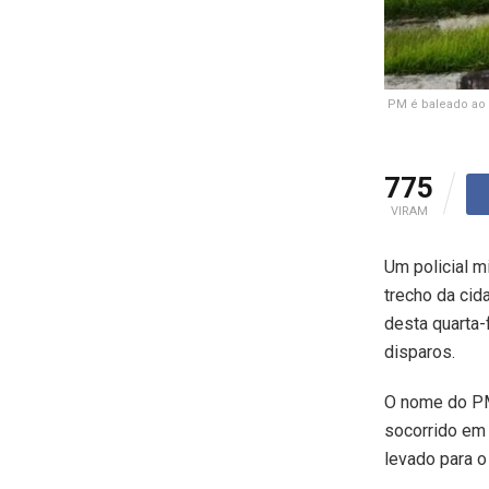
PM é baleado ao 
775
VIRAM
Um policial m
trecho da cid
desta quarta-
disparos.
O nome do PM,
socorrido em 
levado para o