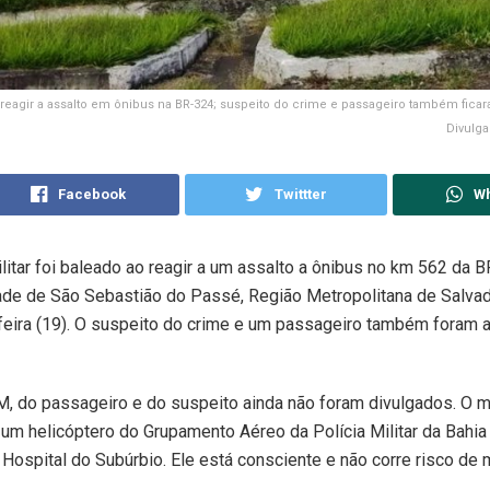
reagir a assalto em ônibus na BR-324; suspeito do crime e passageiro também ficar
Divulga
Facebook
Twittter
W
ilitar foi baleado ao reagir a um assalto a ônibus no km 562 da 
ade de São Sebastião do Passé, Região Metropolitana de Salvad
feira (19). O suspeito do crime e um passageiro também foram a
 do passageiro e do suspeito ainda não foram divulgados. O mil
um helicóptero do Grupamento Aéreo da Polícia Militar da Bahia (
 Hospital do Subúrbio. Ele está consciente e não corre risco de m