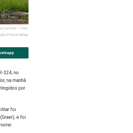
am feridos — Foto:
ção/Polícia Militar
hatsapp
BR-324, no
or, na manhã
tingidos por
itar foi
Graer), e foi
orrer.