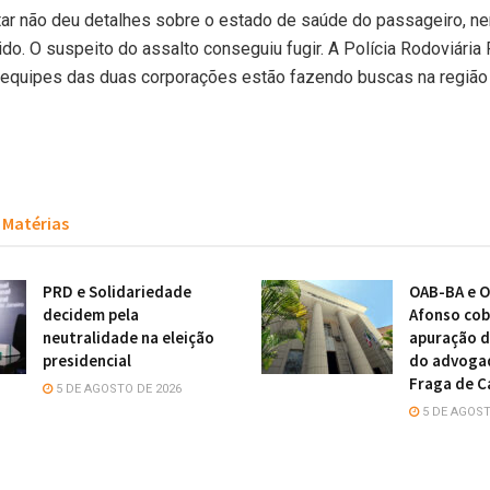
itar não deu detalhes sobre o estado de saúde do passageiro, n
rido. O suspeito do assalto conseguiu fugir. A Polícia Rodoviária
equipes das duas corporações estão fazendo buscas na região 
Matérias
PRD e Solidariedade
OAB-BA e O
decidem pela
Afonso cob
neutralidade na eleição
apuração d
presidencial
do advoga
Fraga de C
5 DE AGOSTO DE 2026
5 DE AGOST