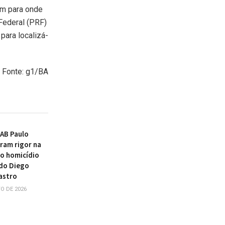
em para onde
 Federal (PRF)
para localizá-
Fonte: g1/BA
AB Paulo
ram rigor na
o homicídio
do Diego
astro
O DE 2026