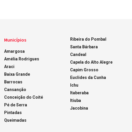
Municípios
Ribeira do Pombal
Santa Bárbara
Amargosa
Candeal
Amélia Rodrigues
Capela do Alto Alegre
Araci
Capim Grosso
Baixa Grande
Euclides da Cunha
Barrocas
Ichu
Cansanção
Itaberaba
Conceição do Coité
Itiuba
Pé de Serra
Jacobina
Pintadas
Queimadas