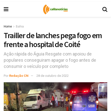
Home
Bahia
Trailler de lanches pega fogo em
frente a hospital de Coité
Ação rápida do Águia Resgate com apoiou de
populares conseguiram apagar o fogo antes de
consumir o veículo por completo
Por
Redação CN
28 de outubro de 2022