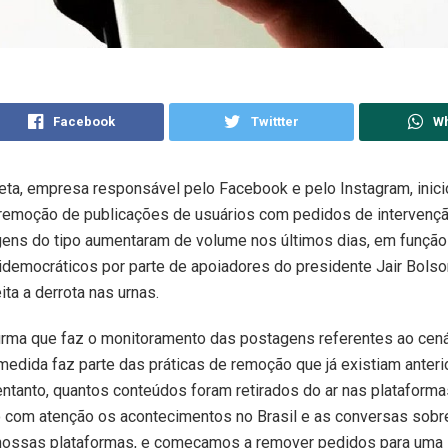
Facebook
Twittter
W
ta, empresa responsável pelo Facebook e pelo Instagram, inici
remoção de publicações de usuários com pedidos de intervenção
gens do tipo aumentaram de volume nos últimos dias, em funçã
idemocráticos por parte de apoiadores do presidente Jair Bolso
ita a derrota nas urnas.
rma que faz o monitoramento das postagens referentes ao cenár
 medida faz parte das práticas de remoção que já existiam anter
entanto, quantos conteúdos foram retirados do ar nas plataform
com atenção os acontecimentos no Brasil e as conversas sob
nossas plataformas, e começamos a remover pedidos para uma 