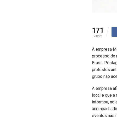
171
VIRAM
A empresa Me
processo de 
Brasil. Posta
protestos ant
grupo não ace
A empresa afi
local e que a
informou, no 
acompanhado 
eventos nas 