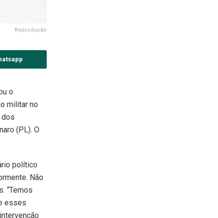
Reprodução
hatsapp
ou o
 militar no
o dos
naro (PL). O
io político
iormente. Não
as. “Temos
re esses
intervenção