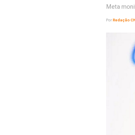
Meta monit
Por
Redação C