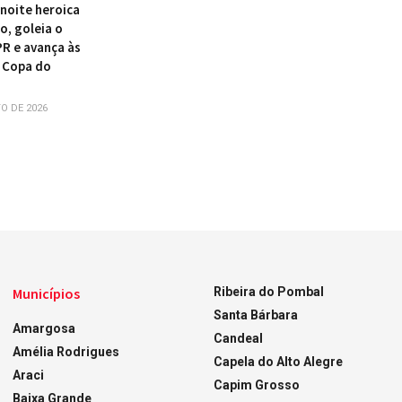
 noite heroica
o, goleia o
PR e avança às
 Copa do
O DE 2026
Municípios
Ribeira do Pombal
Santa Bárbara
Amargosa
Candeal
Amélia Rodrigues
Capela do Alto Alegre
Araci
Capim Grosso
Baixa Grande