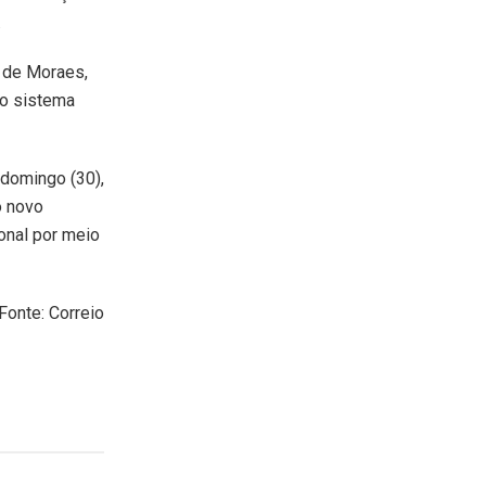
.
e de Moraes,
 o sistema
domingo (30),
o novo
onal por meio
Fonte: Correio