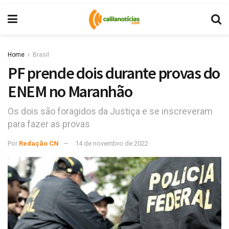
Home
Brasil
PF prende dois durante provas do
ENEM no Maranhão
Os dois são foragidos da Justiça e se inscreveram
para fazer as provas
Por
Redação CN
14 de novembro de 2022