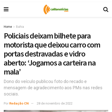
Home
Bahia
Policiais deixam bilhete para
motorista que deixou carro com
portas destravadas e vidro
aberto: ‘Jogamos a carteira na
mala’
Dono do veículo publicou foto do recado e
mensagem de agradecimento aos PMs nas redes
sociais.
Por
Redação CN
28 de novembro de 2022