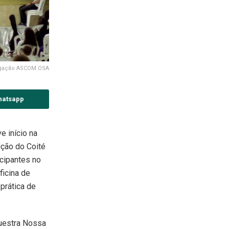
lgação ASCOM OSA
hatsapp
e início na
ição do Coité
cipantes no
ficina de
prática de
questra Nossa