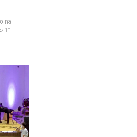
do na
o 1°