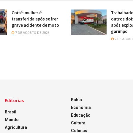
Coité: mulher é
Trabalhado
transferida após sofrer
outros doi
grave acidente de moto
após explo
garimpo
7 DE AGOSTO DE 2026
7 DE AGOST
Editorias
Bahia
Economia
Brasil
Educação
Mundo
Cultura
Agricultura
Colunas