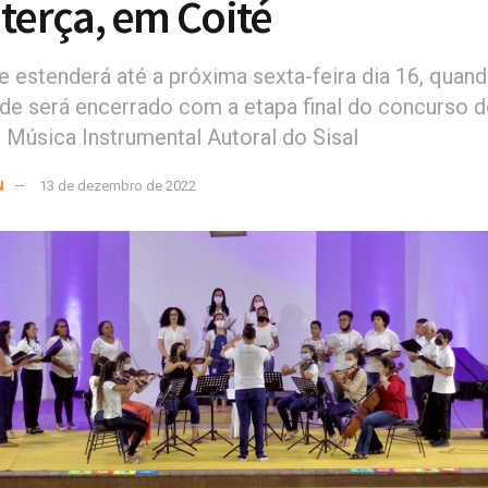
 terça, em Coité
e estenderá até a próxima sexta-feira dia 16, quan
de será encerrado com a etapa final do concurso d
e Música Instrumental Autoral do Sisal
N
13 de dezembro de 2022