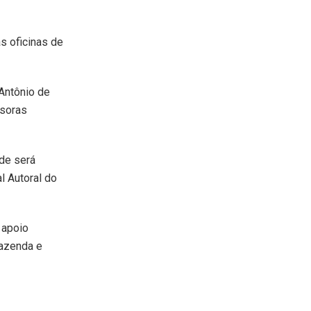
as oficinas de
Antônio de
ssoras
ade será
l Autoral do
 apoio
Fazenda e