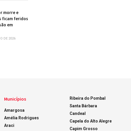
r morre e
s ficam feridos
são em
O DE 2026
Municípios
Ribeira do Pombal
Santa Bárbara
Amargosa
Candeal
Amélia Rodrigues
Capela do Alto Alegre
Araci
Capim Grosso