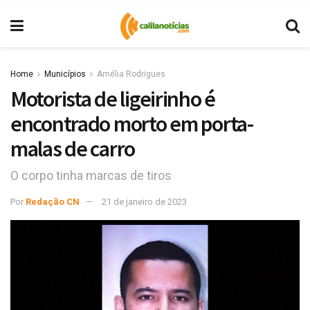
Home
Municípios
Amélia Rodrigues
Motorista de ligeirinho é
encontrado morto em porta-
malas de carro
O corpo tinha marcas de tiros
Por
Redação CN
21 de janeiro de 2023