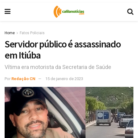
Home
Fatos Policiais
Servidor público é assassinado
em Itiúba
Vítima era motorista da Secretaria de Saúde
Por
Redação CN
15 de janeiro de 2023