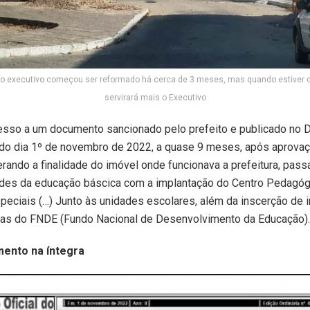
 do executivo começou ser reformado há cerca de 3 meses, mas quando estiver 
servirará mais o Executivo
sso a um documento sancionado pelo prefeito e publicado no Di
 do dia 1º de novembro de 2022, a quase 9 meses, após aprova
terando a finalidade do imóvel onde funcionava a prefeitura, pas
des da educação báscica com a implantação do Centro Pedagóg
eciais (…) Junto às unidades escolares, além da inscerção de
mas do FNDE (Fundo Nacional de Desenvolvimento da Educação).
mento na íntegra