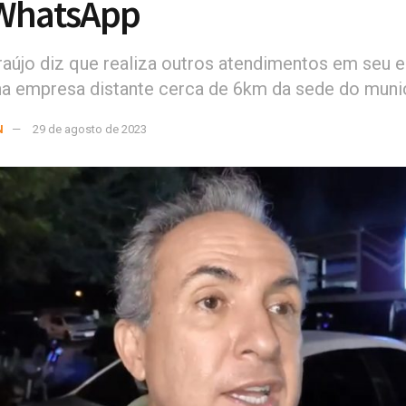
 WhatsApp
aújo diz que realiza outros atendimentos em seu e
 na empresa distante cerca de 6km da sede do muni
N
29 de agosto de 2023