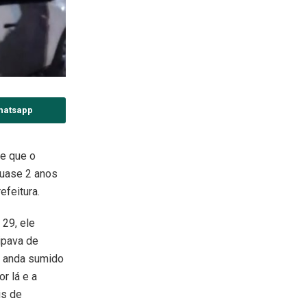
hatsapp
e que o
quase 2 anos
feitura.
 29, ele
ipava de
o anda sumido
r lá e a
is de