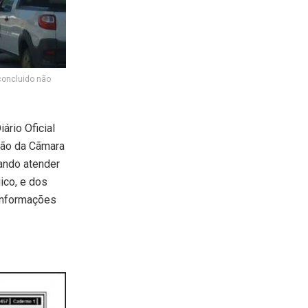
concluido não
ário Oficial
ção da Cãmara
sando atender
ico, e dos
 informações