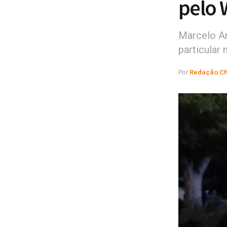
pelo
Marcelo Ar
particular
Por
Redação C