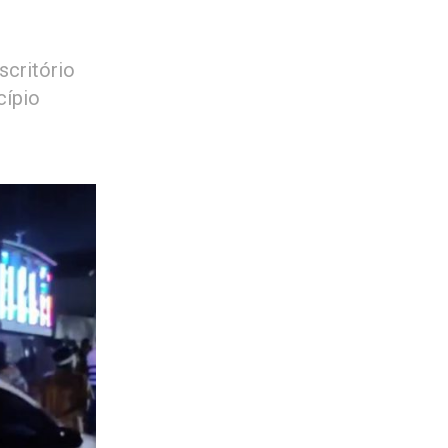
scritório
cípio