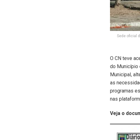
Sede oficial
O CN teve ace
do Município
Municipal, al
as necessida
programas esp
nas platafor
Veja o docu