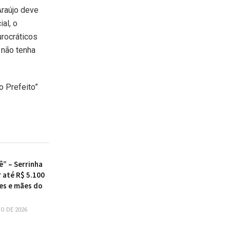
Araújo deve
al, o
urocráticos
 não tenha
o Prefeito”
ê” – Serrinha
 até R$ 5.100
es e mães do
O DE 2026