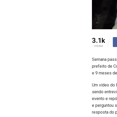
3.1k
VIRAM
Semana passa
prefeito de C
e 9 meses de 
Um vídeo do E
sendo entrevi
evento e rep
e perguntou s
resposta do p