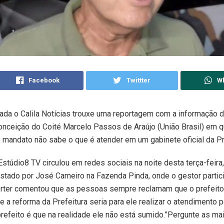
Facebook
Twittter
W
da o Calila Notícias trouxe uma reportagem com a informação d
onceição do Coité Marcelo Passos de Araújo (União Brasil) em 
mandato não sabe o que é atender em um gabinete oficial da Pre
stúdio8 TV circulou em redes sociais na noite desta terça-feira,
stado por José Carneiro na Fazenda Pinda, onde o gestor partic
órter comentou que as pessoas sempre reclamam que o prefeit
e a reforma da Prefeitura seria para ele realizar o atendimento po
refeito é que na realidade ele não está sumido.”Pergunte as ma