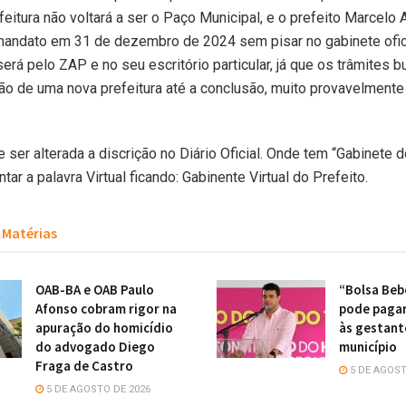
feitura não voltará a ser o Paço Municipal, e o prefeito Marcelo 
mandato em 31 de dezembro de 2024 sem pisar no gabinete ofici
erá pelo ZAP e no seu escritório particular, já que os trâmites b
ão de uma nova prefeitura até a conclusão, muito provavelmente
e ser alterada a discrição no Diário Oficial. Onde tem “Gabinete d
ar a palavra Virtual ficando: Gabinente Virtual do Prefeito.
Matérias
OAB-BA e OAB Paulo
“Bolsa Beb
Afonso cobram rigor na
pode pagar
apuração do homicídio
às gestant
do advogado Diego
município
Fraga de Castro
5 DE AGOST
5 DE AGOSTO DE 2026