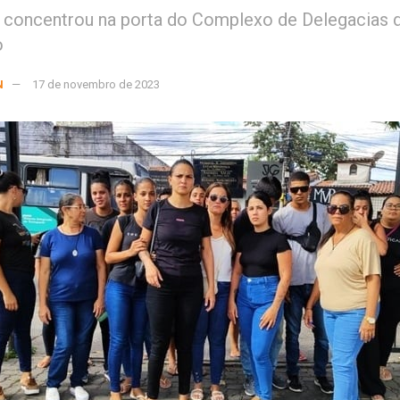
 concentrou na porta do Complexo de Delegacias d
o
N
17 de novembro de 2023