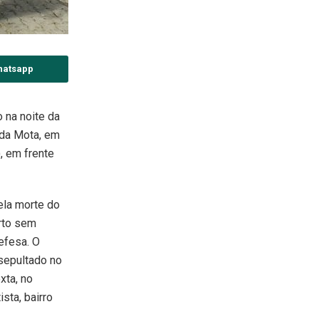
hatsapp
 na noite da
 da Mota, em
, em frente
ela morte do
rto sem
efesa. O
 sepultado no
xta, no
sta, bairro