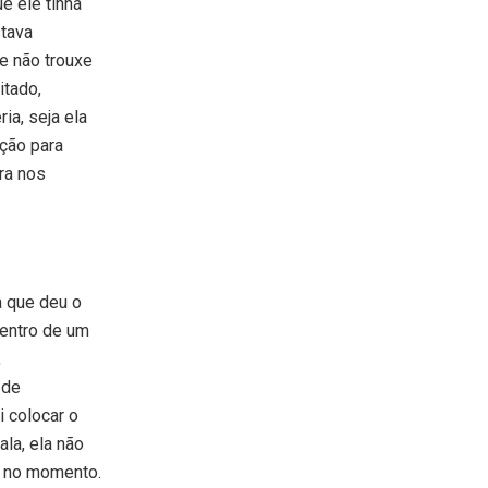
e ele tinha
stava
e não trouxe
itado,
ia, seja ela
ição para
ra nos
a que deu o
dentro de um
,
 de
i colocar o
la, ela não
u no momento.