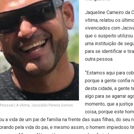
Jaqueline Carneiro da C
vítima, relatou os últ
vivenciados com Jaciva
que o suspeito utilizo
uma instituição de seg
para se identificar e tir
outra pessoa.
“Estamos aqui para cobr
porque a gente confia n
desta cidade, a gente 
algo para se agarrar ag
momento, que a justiça
 Pessoal | A vítima, Jacivaldo Pereira Gomes
coisa, porque este ho
u a vida de um pai de família na frente das suas filhas, do seu n
orando pela vida do pai, e mesmo assim, o homem impiedoso tir