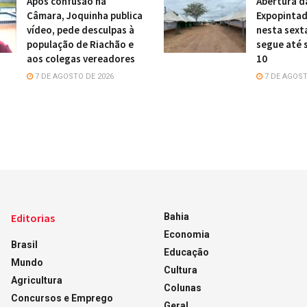
Após confusão na
Abertura d
Câmara, Joquinha publica
Expopintad
vídeo, pede desculpas à
nesta sexta
população de Riachão e
segue até 
aos colegas vereadores
10
7 DE AGOSTO DE 2026
7 DE AGOST
Editorias
Bahia
Economia
Brasil
Educação
Mundo
Cultura
Agricultura
Colunas
Concursos e Emprego
Geral