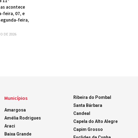
a 11ª
as acontece
-feira, 07, e
segunda-feira,
O DE 2026
Municípios
Ribeira do Pombal
Santa Bárbara
Amargosa
Candeal
Amélia Rodrigues
Capela do Alto Alegre
Araci
Capim Grosso
Baixa Grande
Euclides da Cunha