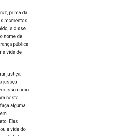
ruz, prima da
imos momentos
ldo, e disse
u o nome de
urança pública
ar a vida de
ar justiça,
a justiça
tem isso como
ora neste
 faça alguma
mem
eto. Elas
ou a vida do