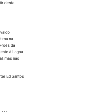
tir deste
ivaldo
tirou na
 Fróes da
rente à Lagoa
tal, mas não
ter Ed Santos