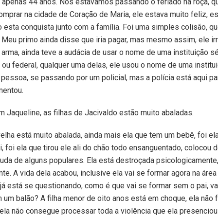
apenas 44 anos. Nós estávamos passando o feriado na roça, qu
mprar na cidade de Coração de Maria, ele estava muito feliz, e
sta conquista junto com a família. Foi uma simples colisão, qu
Meu primo ainda disse que iria pagar, mas mesmo assim, ele irr
arma, ainda teve a audácia de usar o nome de uma instituição sér
ar ou federal, qualquer uma delas, ele usou o nome de uma institu
 pessoa, se passando por um policial, mas a polícia está aqui pa
mentou.
 Jaqueline, as filhas de Jacivaldo estão muito abaladas.
 velha está muito abalada, ainda mais ela que tem um bebê, foi el
i, foi ela que tirou ele ali do chão todo ensanguentado, colocou 
juda de alguns populares. Ela está destroçada psicologicamente
e. A vida dela acabou, inclusive ela vai se formar agora na área
e já está se questionando, como é que vai se formar sem o pai, va
um balão? A filha menor de oito anos está em choque, ela não fa
ela não consegue processar toda a violência que ela presencio