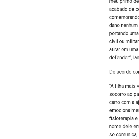
meu primo de 
acabado de co
comemorando e
dano nenhum. 
portando uma 
civil ou milit
atirar em uma
defender”, la
De acordo com
“A filha mais
socorro ao pa
carro com a a
emocionalment
fisioterapia 
nome dele em 
se comunica, 