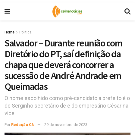
Home
Política
Salvador – Durante reunião com
Diretório do PT, saí definição da
chapa que deverá concorrer a
sucessão de André Andrade em
Queimadas
O nome escolhido como pré-candidato a prefeito é o
de Serginho secretário de e do empresário César na
vice
Por
Redação CN
29 de novembro de 2023