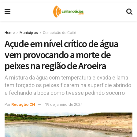
Home
Municípios
Conceição do Coité
Açude em nível crítico de água
vem provocando a morte de
peixes na região de Aroeira
A mistura da água com temperatura elevada e lama
tem forçado os peixes ficarem na superficie abrindo
e fechando a boca como tivesse pedindo socorro
Por
Redação CN
19 de janeiro de 2024