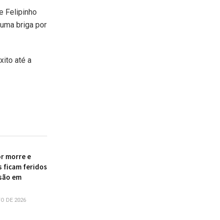
e Felipinho
 uma briga por
xito até a
r morre e
s ficam feridos
são em
O DE 2026