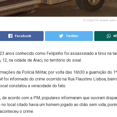
O corpo foi levado para
Facebook
Twittter
W
3 anos conhecido como Felipinho foi assassinado a tiros na ta
 12, na cidade de Araci, no território do sisal.
mações da Polícia Militar, por volta das 16h30 a guarnição do 1
foi informado do crime ocorrido na Rua Flaustino Lisboa, bair
local constatou a veracidade do fato.
l, de acordo com a PM, populares informaram que ouviram dispa
e no local citado havia um homem jogado ao chão sem vida, por
aconteceu o crime.