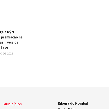
ga a R$ 9
 premiação na
sil; veja os
 fase
O DE 2026
Municípios
Ribeira do Pombal