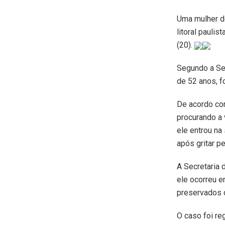
Uma mulher de
litoral paulis
(20).
Segundo a Se
de 52 anos, fo
De acordo com
procurando a 
ele entrou na 
após gritar p
A Secretaria 
ele ocorreu 
preservados d
O caso foi re