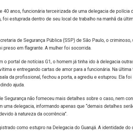
 40 anos, funcionária terceirizada de uma delegacia de polícia d
ta, foi estuprada dentro de seu local de trabalho na manhã da últim
cretaria de Segurança Pública (SSP) de São Paulo, o criminos
i preso em flagrante. A mulher foi socorrida.
 o portal de notícias G1, o homem já tinha ido à delegacia outr
vítima e entregando cartas de amor para a funcionária. Na última t
sala da profissional, fechou a porta, a agrediu e estuprou. Ela foi
edindo ajuda.
de Segurança não forneceu mais detalhes sobre o caso, nem co
em uma delegacia, informando apenas que “demais detalhes serã
evido à natureza da ocorrência”.
gistrado como estupro na Delegacia do Guarujá. A identidade do