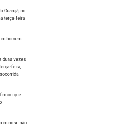
o Guarujá, no
a terça-feira
o, um homem
as duas vezes
erça-feira,
 socorrida
nfirmou que
o
 criminoso não