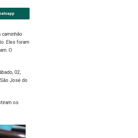
hatsapp
m caminhão
to. Eles foram
iam. O
ábado, 02,
a São José do
stiram os