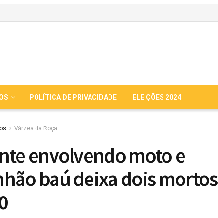
IOS
POLÍTICA DE PRIVACIDADE
ELEIÇÕES 2024
ios
Várzea da Roça
nte envolvendo moto e
hão baú deixa dois mortos
0