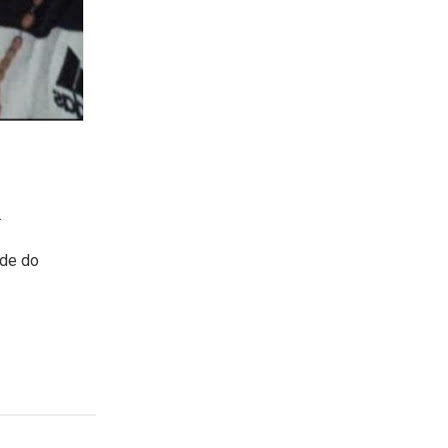
.
ade do