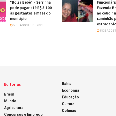
“Bolsa Bebê” – Serrinha
Funcionári
pode pagar até R$ 5.100
Fazenda Br
às gestantes e mães do
ao colidir
município
caminhão 
estrada vic
5 DE AGOSTO DE 2026
5 DE AGOST
Editorias
Bahia
Economia
Brasil
Educação
Mundo
Cultura
Agricultura
Colunas
Concursos e Emprego