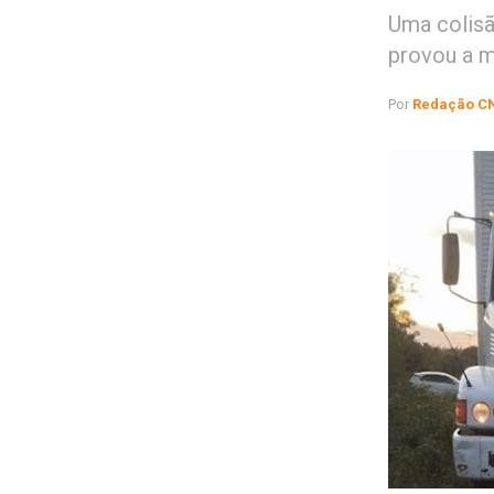
Uma colisã
provou a m
Por
Redação C