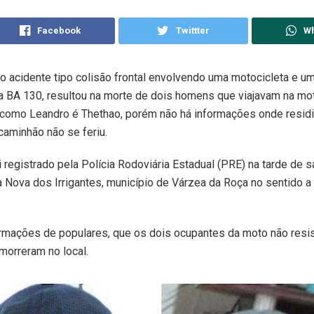
Facebook
Twittter
W
 acidente tipo colisão frontal envolvendo uma motocicleta e u
a BA 130, resultou na morte de dois homens que viajavam na mo
 como Leandro é Thethao, porém não há informações onde resid
caminhão não se feriu.
i registrado pela Polícia Rodoviária Estadual (PRE) na tarde de s
a Nova dos Irrigantes, município de Várzea da Roça no sentido 
rmações de populares, que os dois ocupantes da moto não resi
morreram no local.