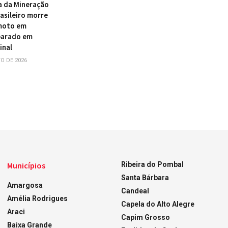
a da Mineração
asileiro morre
 moto em
parado em
inal
O DE 2026
Municípios
Ribeira do Pombal
Santa Bárbara
Amargosa
Candeal
Amélia Rodrigues
Capela do Alto Alegre
Araci
Capim Grosso
Baixa Grande