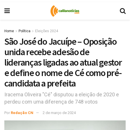
Home
Política
Eleições 2024
São José do Jacuípe – Oposição
unida recebe adesão de
lideranças ligadas ao atual gestor
e define o nome de Cé como pré-
candidata a prefeita
Iracema Oliveira "Cé" disputou a eleição de 2020 e
perdeu com uma diferença de 748 votos
Por
Redação CN
2 de março de 2024