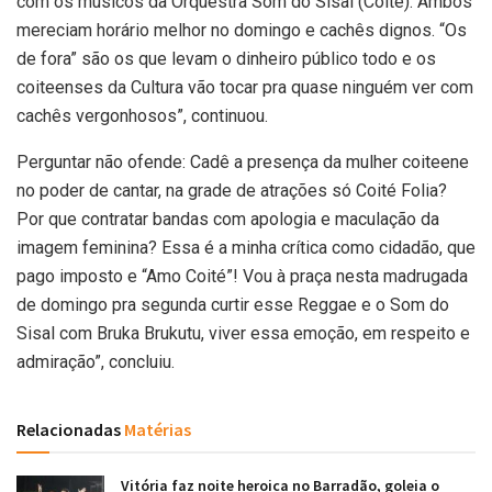
com os músicos da Orquestra Som do Sisal (Coité). Ambos
mereciam horário melhor no domingo e cachês dignos. “Os
de fora” são os que levam o dinheiro público todo e os
coiteenses da Cultura vão tocar pra quase ninguém ver com
cachês vergonhosos”, continuou.
Perguntar não ofende: Cadê a presença da mulher coiteene
no poder de cantar, na grade de atrações só Coité Folia?
Por que contratar bandas com apologia e maculação da
imagem feminina? Essa é a minha crítica como cidadão, que
pago imposto e “Amo Coité”! Vou à praça nesta madrugada
de domingo pra segunda curtir esse Reggae e o Som do
Sisal com Bruka Brukutu, viver essa emoção, em respeito e
admiração”, concluiu.
Relacionadas
Matérias
Vitória faz noite heroica no Barradão, goleia o