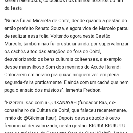
serem talentosos, colocados nos últimos horários do fim
da festa.
“Nunca fui ao Micareta de Coité, desde quando a gestão do
então prefeito Renato Souza, e agora vice de Marcelo parou
de realizar essa folia. Voltando agora nesta Gestão
Marcelo, também não fui prestigiar ainda, por supervalorizar
os cachês altos das atrações de fora de Coité,
desvalorizando os bens culturais coiteenses, a exemplo
desse maravilhoso Som dos meninos do Açude Itarandi.
Colocarem em horário pra quase ninguém ver, em plena
segunda-feira praticamente. E ainda com um cachê que nem
paga o ensaio dos músicos”, lamenta Fredson.
“Fizerem isso com a QUIXANAYAH (fundador Rás, ex-
conselheiro de Cultura de Coité, que faleceu recentemente,
irmão do @⁨Gilcimar Itaur⁩). Depois dessa atração é outro
fenomenal desvalorizado, nesta gestão, BRUKA BRUKUTU