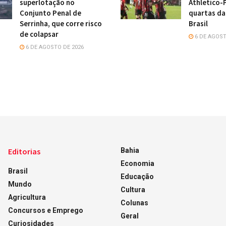
superlotação no
Athletico-
Conjunto Penal de
quartas da
Serrinha, que corre risco
Brasil
de colapsar
6 DE AGOST
6 DE AGOSTO DE 2026
Editorias
Bahia
Economia
Brasil
Educação
Mundo
Cultura
Agricultura
Colunas
Concursos e Emprego
Geral
Curiosidades