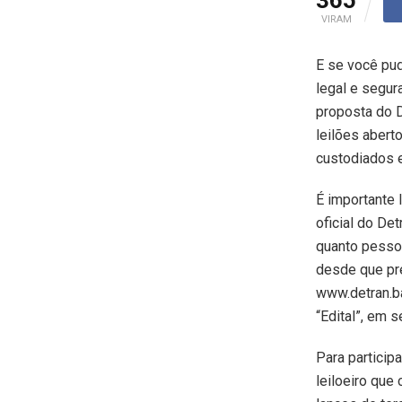
VIRAM
E se você pud
legal e segur
proposta do 
leilões abert
custodiados e
É importante 
oficial do Det
quanto pessoa
desde que pre
www.detran.ba.
“Edital”, em 
Para particip
leiloeiro que