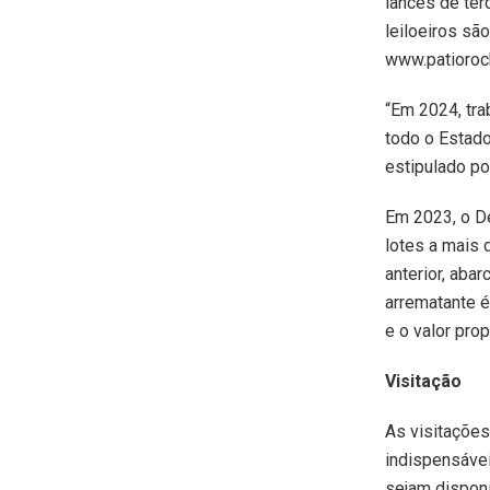
lances de ter
leiloeiros sã
www.patioroch
“Em 2024, tra
todo o Estado
estipulado po
Em 2023, o De
lotes a mais
anterior, aba
arrematante é
e o valor prop
Visitação
As visitações
indispensávei
sejam disponi