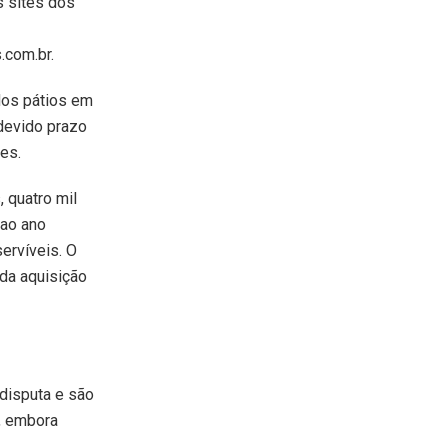
s sites dos
.com.br.
dos pátios em
devido prazo
hes.
 quatro mil
 ao ano
ervíveis. O
 da aquisição
disputa e são
, embora