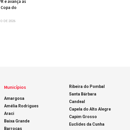
PR e avança às
 Copa do
O DE 2026
Municípios
Ribeira do Pombal
Santa Bárbara
Amargosa
Candeal
Amélia Rodrigues
Capela do Alto Alegre
Araci
Capim Grosso
Baixa Grande
Euclides da Cunha
Barrocas