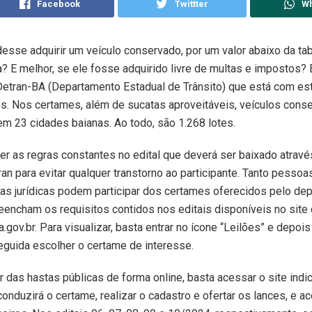
Facebook
Twittter
W
esse adquirir um veículo conservado, por um valor abaixo da tab
a? E melhor, se ele fosse adquirido livre de multas e impostos? 
Detran-BA (Departamento Estadual de Trânsito) que está com es
os. Nos certames, além de sucatas aproveitáveis, veículos cons
m 23 cidades baianas. Ao todo, são 1.268 lotes.
ler as regras constantes no edital que deverá ser baixado atravé
ran para evitar qualquer transtorno ao participante. Tanto pessoas
s jurídicas podem participar dos certames oferecidos pelo de
encham os requisitos contidos nos editais disponíveis no site 
gov.br. Para visualizar, basta entrar no ícone “Leilões” e depois
seguida escolher o certame de interesse.
ar das hastas públicas de forma online, basta acessar o site ind
 conduzirá o certame, realizar o cadastro e ofertar os lances, e 