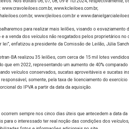
ceiros. Nos editais 06, 07, 08, 09 e 10/2024, respectivamente, o
o: www.cravoleiloes.com.br, www.kcleiloes.com.br,
aleiloes.com.br, www.rjleiloes.com.br e www.danielgarcialeiloes
balharemos para realizar mais leilões, visando o esvaziamento 
 e a venda dos veículos não resgatados pelos proprietários no 
r lei”, enfatizou a presidente da Comissão de Leilão, Júlia Sanc
tran-BA realizou 35 leilões, com cerca de 15 mil lotes vendidos,
 do que em 2022, representando um aumento de 40% comparado
rcando veículos conservados, sucatas aproveitáveis e sucatas ins
 responsável, somente, pela taxa de licenciamento do exercício
orcional do IPVA a partir da data da aquisição.
 ocorrem sempre nos cinco dias úteis que antecedem a data da 
s para o interessado ter real noção das condições dos veículos
bilizadas fotos e informações adicionais no site.