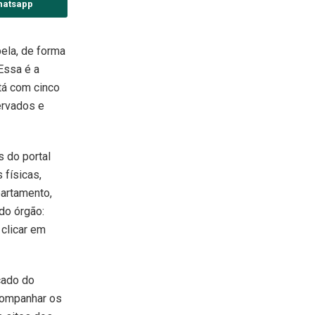
hatsapp
ela, de forma
Essa é a
tá com cinco
ervados e
s do portal
 físicas,
partamento,
do órgão:
 clicar em
icado do
acompanhar os