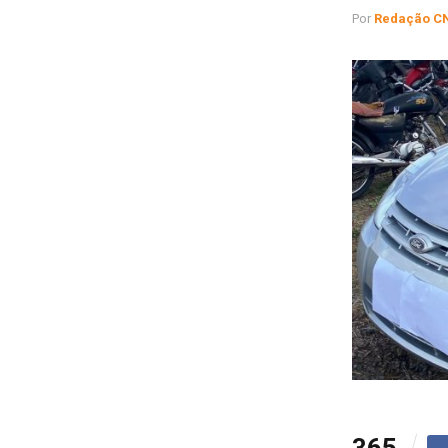
Por
Redação C
365