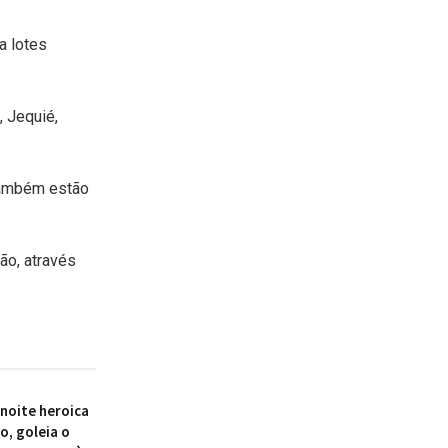
a lotes
 Jequié,
também estão
ão, através
 noite heroica
o, goleia o