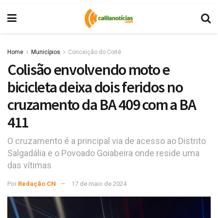
Home
Municípios
Conceição do Coité
Colisão envolvendo moto e
bicicleta deixa dois feridos no
cruzamento da BA 409 com a BA
411
O cruzamento é a principal via de acesso ao Distrito
Salgadália e o Povoado Goiabeira onde reside uma
das vítimas
Por
Redação CN
17 de maio de 2024