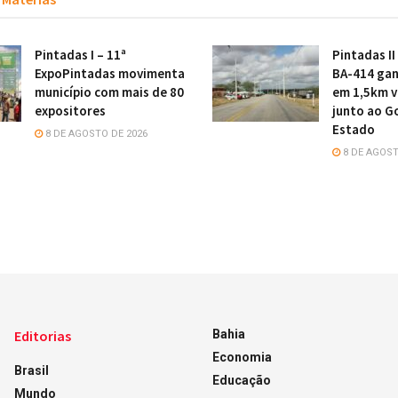
Pintadas I – 11ª
Pintadas II
ExpoPintadas movimenta
BA-414 gan
município com mais de 80
em 1,5km v
expositores
junto ao G
Estado
8 DE AGOSTO DE 2026
8 DE AGOST
Editorias
Bahia
Economia
Brasil
Educação
Mundo