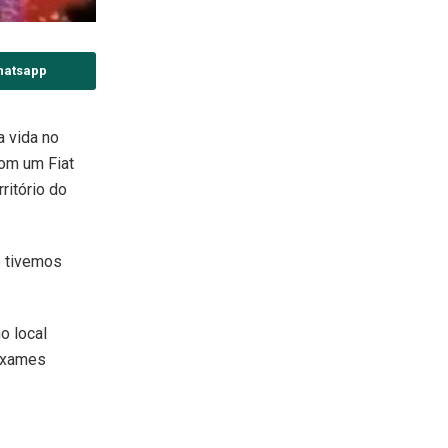
hatsapp
 vida no
com um Fiat
ritório do
o tivemos
o local
 exames