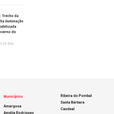
 : Trecho da
ha iluminação
iabilizada
overno do
O DE 2026
Municípios
Ribeira do Pombal
Santa Bárbara
Amargosa
Candeal
Amélia Rodrigues