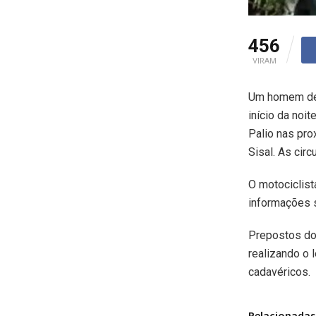
456
VIRAM
Um homem de 
início da noi
Palio nas pro
Sisal. As cir
O motociclist
informações s
Prepostos do 
realizando o 
cadavéricos.
Relacionadas