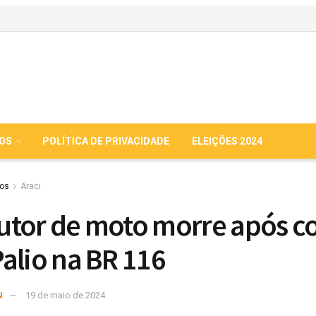
IOS
POLÍTICA DE PRIVACIDADE
ELEIÇÕES 2024
ios
Araci
tor de moto morre após co
alio na BR 116
N
19 de maio de 2024