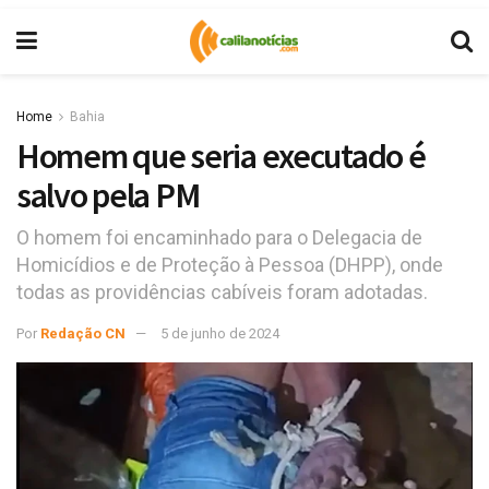
Home
Bahia
Homem que seria executado é
salvo pela PM
O homem foi encaminhado para o Delegacia de
Homicídios e de Proteção à Pessoa (DHPP), onde
todas as providências cabíveis foram adotadas.
Por
Redação CN
5 de junho de 2024