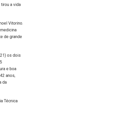
tirou a vida
oel Vitorino.
 medicina
te de grande
21) os dois
15
ura e boa
 42 anos,
a da
ia Técnica