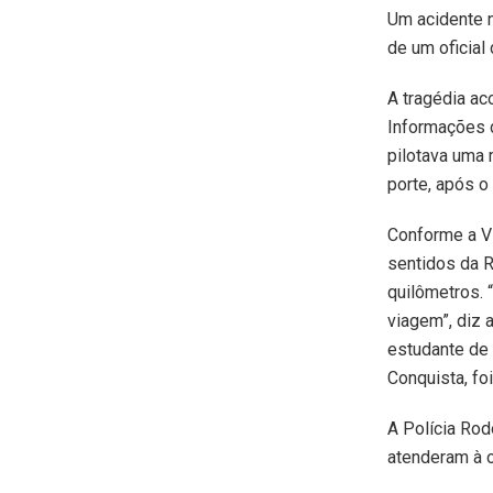
Um acidente n
de um oficial 
A tragédia ac
Informações d
pilotava uma 
porte, após o m
Conforme a V
sentidos da 
quilômetros.
viagem”, diz 
estudante de 
Conquista, fo
A Polícia Rod
atenderam à o