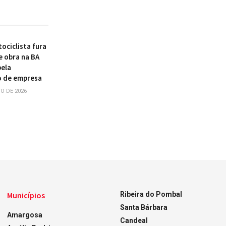
ociclista fura
e obra na BA
pela
o de empresa
O DE 2026
Municípios
Ribeira do Pombal
Santa Bárbara
Amargosa
Candeal