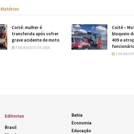
Matérias
Coité: mulher é
Coité – Mot
transferida após sofrer
bloqueio d
grave acidente de moto
409 e atro
funcionári
7 DE AGOSTO DE 2026
7 DE AGOST
Editorias
Bahia
Economia
Brasil
Educação