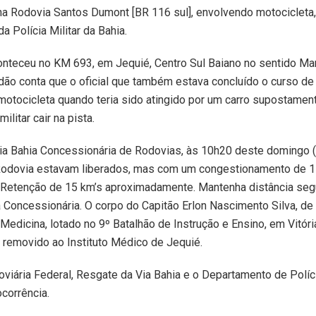
a Rodovia Santos Dumont [BR 116 sul], envolvendo motocicleta, 
da Polícia Militar da Bahia.
onteceu no KM 693, em Jequié, Centro Sul Baiano no sentido Man
ão conta que o oficial que também estava concluído o curso de
motocicleta quando teria sido atingido por um carro supostamen
ilitar cair na pista.
ia Bahia Concessionária de Rodovias, às 10h20 deste domingo (
Rodovia estavam liberados, mas com um congestionamento de 
 “Retenção de 15 km’s aproximadamente. Mantenha distância seg
a Concessionária. O corpo do Capitão Erlon Nascimento Silva, de
Medicina, lotado no 9º Batalhão de Instrução e Ensino, em Vitóri
i removido ao Instituto Médico de Jequié.
oviária Federal, Resgate da Via Bahia e o Departamento de Políc
corrência.