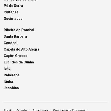
Pé de Serra
Pintadas
Queimadas
Ribeira do Pombal
Santa Bárbara
Candeal
Capela do Alto Alegre
Capim Grosso
Euclides da Cunha
Ichu
Itaberaba
Itiuba
Jacobina
Brasil
Mundo
Agricultura
Concursos e Emprego