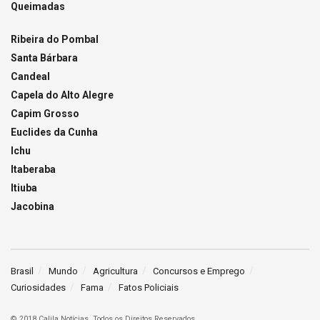
Queimadas
Ribeira do Pombal
Santa Bárbara
Candeal
Capela do Alto Alegre
Capim Grosso
Euclides da Cunha
Ichu
Itaberaba
Itiuba
Jacobina
Brasil
Mundo
Agricultura
Concursos e Emprego
Curiosidades
Fama
Fatos Policiais
© 2018 Calila Notícias. Todos os Direitos Reservados.