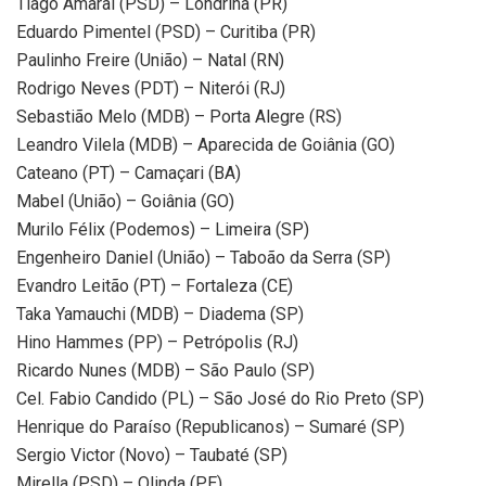
Tiago Amaral (PSD) – Londrina (PR)
Eduardo Pimentel (PSD) – Curitiba (PR)
Paulinho Freire (União) – Natal (RN)
Rodrigo Neves (PDT) – Niterói (RJ)
Sebastião Melo (MDB) – Porta Alegre (RS)
Leandro Vilela (MDB) – Aparecida de Goiânia (GO)
Cateano (PT) – Camaçari (BA)
Mabel (União) – Goiânia (GO)
Murilo Félix (Podemos) – Limeira (SP)
Engenheiro Daniel (União) – Taboão da Serra (SP)
Evandro Leitão (PT) – Fortaleza (CE)
Taka Yamauchi (MDB) – Diadema (SP)
Hino Hammes (PP) – Petrópolis (RJ)
Ricardo Nunes (MDB) – São Paulo (SP)
Cel. Fabio Candido (PL) – São José do Rio Preto (SP)
Henrique do Paraíso (Republicanos) – Sumaré (SP)
Sergio Victor (Novo) – Taubaté (SP)
Mirella (PSD) – Olinda (PE)