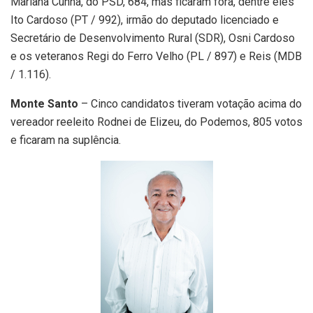
Mariana Cunha, do PSD, 684, mas ficaram fora, dentre eles
Ito Cardoso (PT / 992), irmão do deputado licenciado e
Secretário de Desenvolvimento Rural (SDR), Osni Cardoso
e os veteranos Regi do Ferro Velho (PL / 897) e Reis (MDB
/ 1.116).
Monte Santo
– Cinco candidatos tiveram votação acima do
vereador reeleito Rodnei de Elizeu, do Podemos, 805 votos
e ficaram na suplência.