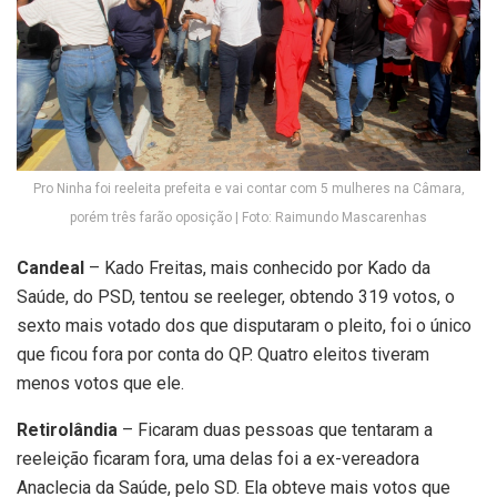
Pro Ninha foi reeleita prefeita e vai contar com 5 mulheres na Câmara,
porém três farão oposição | Foto: Raimundo Mascarenhas
Candeal
– Kado Freitas, mais conhecido por Kado da
Saúde, do PSD, tentou se reeleger, obtendo 319 votos, o
sexto mais votado dos que disputaram o pleito, foi o único
que ficou fora por conta do QP. Quatro eleitos tiveram
menos votos que ele.
Retirolândia
– Ficaram duas pessoas que tentaram a
reeleição ficaram fora, uma delas foi a ex-vereadora
Anaclecia da Saúde, pelo SD. Ela obteve mais votos que