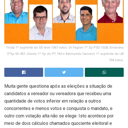
Tinda 1º suplente do SD teve 1067 votos. Dr Fagner 1º Sp PSD 1028, Ernandes
2ºSp SD 851; Danilo 1º Sp do PT 769 e Raimundo Carneiro 1º suplente do UB
704 votos.
Muita gente questiona após as eleições a situação de
candidatos a vereador ou vereadora que recebeu uma
quantidade de votos inferior em relação a outros
concorrentes e menos votos e conquista o mandato, e
outro com votação alta não se elege. Isto acontece por
meio de dois cálculos chamados quociente eleitoral e