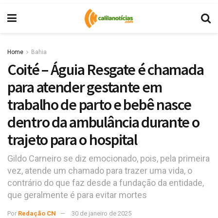
Home
Bahia
Coité – Águia Resgate é chamada
para atender gestante em
trabalho de parto e bebê nasce
dentro da ambulância durante o
trajeto para o hospital
Gildo Carneiro se diz emocionado, pois, pela primeira
vez, atende um chamado para trazer uma vida, o
contrário do que faz desde a fundação da entidade,
que geralmente é para evitar mortes
Por
Redação CN
30 de janeiro de 2025